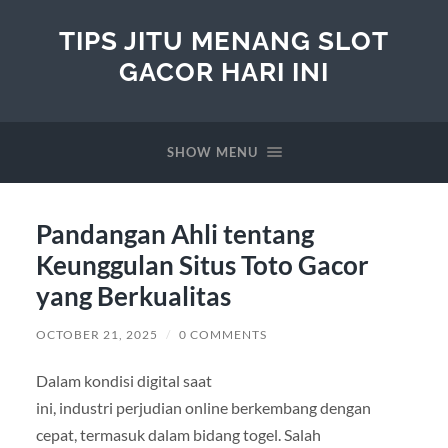
TIPS JITU MENANG SLOT
GACOR HARI INI
SHOW MENU
Pandangan Ahli tentang
Keunggulan Situs Toto Gacor
yang Berkualitas
OCTOBER 21, 2025
/
0 COMMENTS
Dalam kondisi digital saat
ini, industri perjudian online berkembang dengan
cepat, termasuk dalam bidang togel. Salah