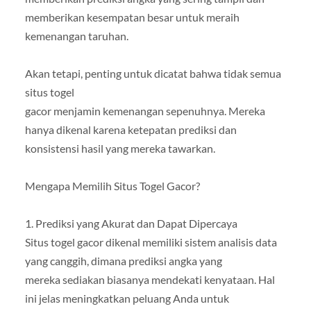
memberikan kesempatan besar untuk meraih
kemenangan taruhan.
Akan tetapi, penting untuk dicatat bahwa tidak semua
situs togel
gacor menjamin kemenangan sepenuhnya. Mereka
hanya dikenal karena ketepatan prediksi dan
konsistensi hasil yang mereka tawarkan.
Mengapa Memilih Situs Togel Gacor?
1. Prediksi yang Akurat dan Dapat Dipercaya
Situs togel gacor dikenal memiliki sistem analisis data
yang canggih, dimana prediksi angka yang
mereka sediakan biasanya mendekati kenyataan. Hal
ini jelas meningkatkan peluang Anda untuk