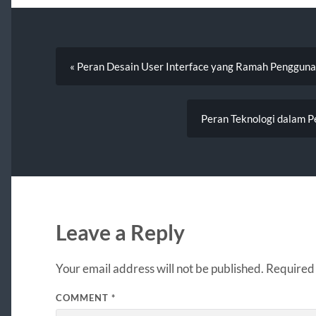
« Peran Desain User Interface yang Ramah Pengguna
Peran Teknologi dalam 
Leave a Reply
Your email address will not be published.
Required 
COMMENT
*