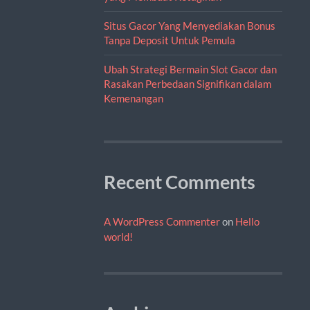
Situs Gacor Yang Menyediakan Bonus
Tanpa Deposit Untuk Pemula
Ubah Strategi Bermain Slot Gacor dan
Rasakan Perbedaan Signifikan dalam
Kemenangan
Recent Comments
A WordPress Commenter
on
Hello
world!