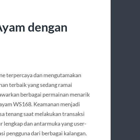
Ayam dengan
line terpercaya dan mengutamakan
han terbaik yang sedang ramai
nawarkan berbagai permainan menarik
g ayam WS168. Keamanan menjadi
sa tenang saat melakukan transaksi
ur lengkap dan antarmuka yang user-
si pengguna dari berbagai kalangan.