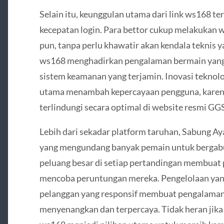
Selain itu, keunggulan utama dari link ws168 t
kecepatan login. Para bettor cukup melakukan w
pun, tanpa perlu khawatir akan kendala teknis
ws168 menghadirkan pengalaman bermain yang 
sistem keamanan yang terjamin. Inovasi teknol
utama menambah kepercayaan pengguna, karena 
terlindungi secara optimal di website resmi GGS
Lebih dari sekadar platform taruhan, Sabung 
yang mengundang banyak pemain untuk bergabu
peluang besar di setiap pertandingan membuat 
mencoba peruntungan mereka. Pengelolaan yang
pelanggan yang responsif membuat pengalaman
menyenangkan dan terpercaya. Tidak heran jik