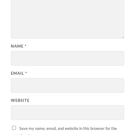
NAME
*
EMAIL
*
WEBSITE
Save my name, email, and website in this browser for the