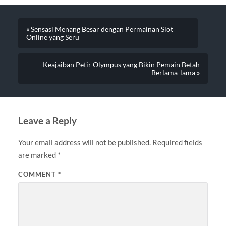
« Sensasi Menang Besar dengan Permainan Slot
Online yang Seru
Keajaiban Petir Olympus yang Bikin Pemain Betah
Berlama-lama »
Leave a Reply
Your email address will not be published.
Required fields
are marked
*
COMMENT
*