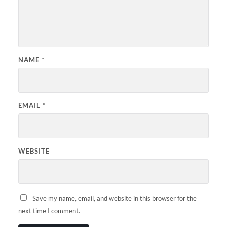
NAME
*
EMAIL
*
WEBSITE
Save my name, email, and website in this browser for the
next time I comment.