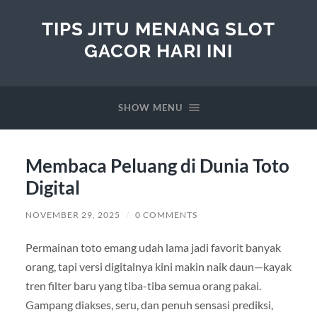
TIPS JITU MENANG SLOT
GACOR HARI INI
SHOW MENU
Membaca Peluang di Dunia Toto
Digital
NOVEMBER 29, 2025
/
0 COMMENTS
Permainan toto emang udah lama jadi favorit banyak
orang, tapi versi digitalnya kini makin naik daun—kayak
tren filter baru yang tiba-tiba semua orang pakai.
Gampang diakses, seru, dan penuh sensasi prediksi,