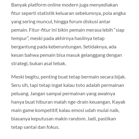
Banyak platform online modern juga menyediakan
fitur seperti statistik keluaran sebelumnya, pola angka
yang sering muncul, hingga forum diskusi antar
pemain. Fitur-fitur ini bikin pemain merasa lebih “siap
tempur”, meski pada akhirnya hasilnya tetap
bergantung pada keberuntungan. Setidaknya, ada
kesan bahwa pemain bisa masuk gelanggang dengan
strategi, bukan asal tebak.
Meski begitu, penting buat tetap bermain secara bijak.
Seru sih, tapi tetap ingat kalau toto adalah permainan
peluang. Jangan sampai permainan yang awalnya
hanya buat hiburan malah nge-drain keuangan. Kayak
main game kompetitif, kalau emosi udah mulai naik,
biasanya keputusan makin random. Jadi, pastikan
tetap santai dan fokus.