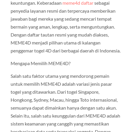
keuntungan. Keberadaan
meme4d daftar
sebagai
penyedia layanan resmi dan terpercaya memberikan
jawaban bagi mereka yang sedang mencari tempat
bermain yang aman, lengkap, serta menguntungkan.
Dengan daftar tautan resmi yang mudah diakses,
MEME4D menjadi pilihan utama di kalangan
penggemar togel 4D dari berbagai daerah di Indonesia.
Mengapa Memilih MEME4D?
Salah satu faktor utama yang mendorong pemain
untuk memilih MEME4D adalah variasi jenis pasar
togel yang ditawarkan. Dari togel Singapore,
Hongkong, Sydney, Macau, hingga Toto internasional,
semuanya dapat dimainkan hanya dengan satu akun.
Selain itu, salah satu keunggulan dari MEME4D adalah
sistem keamanan yang canggih yang memastikan
kerahasiaan data serta transaksi anggota. Dengan