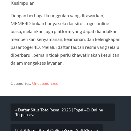
Kesimpulan
Dengan berbagai keunggulan yang ditawarkan,
MEME4D bukan hanya sekedar situs togel online
biasa, melainkan juga platform yang dapat diandalkan,
memberikan kenyamanan, keamanan, dan kelengkapan
pasar togel 4D. Melalui daftar tautan resmi yang selalu
diperbarui, pemain tidak perlu khawatir akan kesulitan
dalam mengakses layanan.
Categories:
Uncategorized
« Daftar Situs Toto Resmi 2025 | Togel 4D Online
Terpercaya
Link Alternatif Slot Online Resmi Anti Blokir »