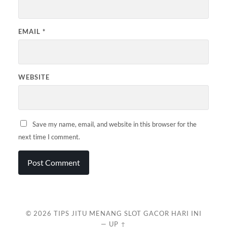
EMAIL
*
WEBSITE
Save my name, email, and website in this browser for the
next time I comment.
© 2026
TIPS JITU MENANG SLOT GACOR HARI INI
—
UP ↑