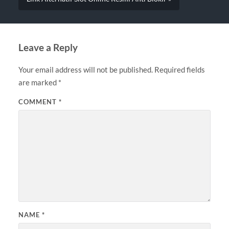
Leave a Reply
Your email address will not be published.
Required fields
are marked
*
COMMENT
*
NAME
*