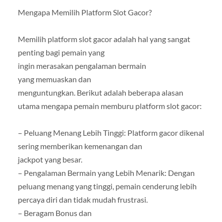
Mengapa Memilih Platform Slot Gacor?
Memilih platform slot gacor adalah hal yang sangat
penting bagi pemain yang
ingin merasakan pengalaman bermain
yang memuaskan dan
menguntungkan. Berikut adalah beberapa alasan
utama mengapa pemain memburu platform slot gacor:
– Peluang Menang Lebih Tinggi: Platform gacor dikenal
sering memberikan kemenangan dan
jackpot yang besar.
– Pengalaman Bermain yang Lebih Menarik: Dengan
peluang menang yang tinggi, pemain cenderung lebih
percaya diri dan tidak mudah frustrasi.
– Beragam Bonus dan