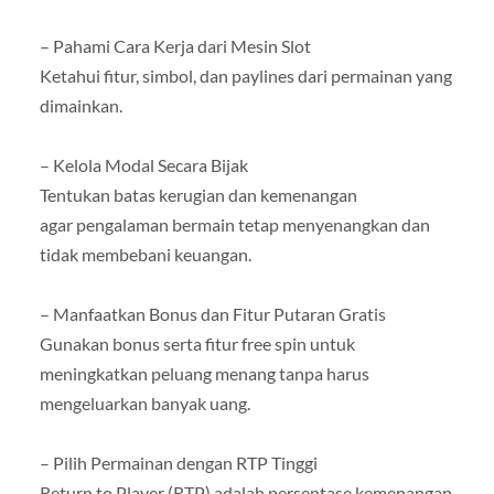
– Pahami Cara Kerja dari Mesin Slot
Ketahui fitur, simbol, dan paylines dari permainan yang
dimainkan.
– Kelola Modal Secara Bijak
Tentukan batas kerugian dan kemenangan
agar pengalaman bermain tetap menyenangkan dan
tidak membebani keuangan.
– Manfaatkan Bonus dan Fitur Putaran Gratis
Gunakan bonus serta fitur free spin untuk
meningkatkan peluang menang tanpa harus
mengeluarkan banyak uang.
– Pilih Permainan dengan RTP Tinggi
Return to Player (RTP) adalah persentase kemenangan