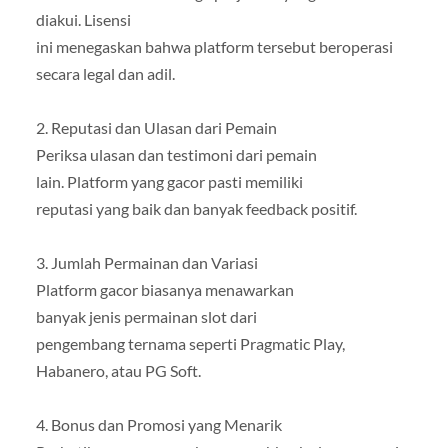
diakui. Lisensi
ini menegaskan bahwa platform tersebut beroperasi
secara legal dan adil.
2. Reputasi dan Ulasan dari Pemain
Periksa ulasan dan testimoni dari pemain
lain. Platform yang gacor pasti memiliki
reputasi yang baik dan banyak feedback positif.
3. Jumlah Permainan dan Variasi
Platform gacor biasanya menawarkan
banyak jenis permainan slot dari
pengembang ternama seperti Pragmatic Play,
Habanero, atau PG Soft.
4. Bonus dan Promosi yang Menarik