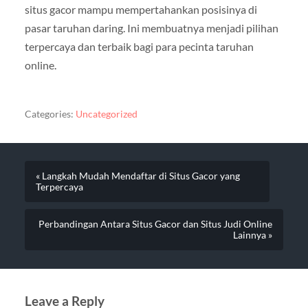
situs gacor mampu mempertahankan posisinya di
pasar taruhan daring. Ini membuatnya menjadi pilihan
terpercaya dan terbaik bagi para pecinta taruhan
online.
Categories:
Uncategorized
« Langkah Mudah Mendaftar di Situs Gacor yang
Terpercaya
Perbandingan Antara Situs Gacor dan Situs Judi Online
Lainnya »
Leave a Reply