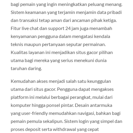
bagi pemain yang ingin meningkatkan peluang menang.
Sistem keamanan yang terjamin menjamin data pribadi
dan transaksi tetap aman dari ancaman pihak ketiga.
Fitur live chat dan support 24 jam juga menambah
kenyamanan pengguna dalam mengatasi kendala
teknis maupun pertanyaan seputar permainan.
Kualitas layanan ini menjadikan situs gacor pilihan
utama bagi mereka yang serius menekuni dunia
taruhan daring.
Kemudahan akses menjadi salah satu keunggulan
utama dari situs gacor. Pengguna dapat mengakses
platform ini melalui berbagai perangkat, mulai dari
komputer hingga ponsel pintar. Desain antarmuka
yang user-friendly memudahkan navigasi, bahkan bagi
pemain pemula sekalipun. Sistem login yang simpel dan
proses deposit serta withdrawal yang cepat