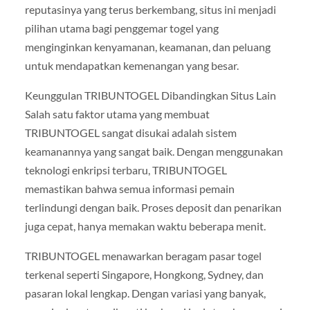
reputasinya yang terus berkembang, situs ini menjadi
pilihan utama bagi penggemar togel yang
menginginkan kenyamanan, keamanan, dan peluang
untuk mendapatkan kemenangan yang besar.
Keunggulan TRIBUNTOGEL Dibandingkan Situs Lain
Salah satu faktor utama yang membuat
TRIBUNTOGEL sangat disukai adalah sistem
keamanannya yang sangat baik. Dengan menggunakan
teknologi enkripsi terbaru, TRIBUNTOGEL
memastikan bahwa semua informasi pemain
terlindungi dengan baik. Proses deposit dan penarikan
juga cepat, hanya memakan waktu beberapa menit.
TRIBUNTOGEL menawarkan beragam pasar togel
terkenal seperti Singapore, Hongkong, Sydney, dan
pasaran lokal lengkap. Dengan variasi yang banyak,