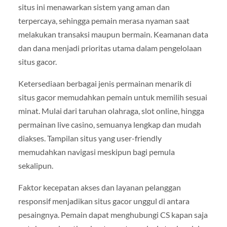
situs ini menawarkan sistem yang aman dan
terpercaya, sehingga pemain merasa nyaman saat
melakukan transaksi maupun bermain. Keamanan data
dan dana menjadi prioritas utama dalam pengelolaan
situs gacor.
Ketersediaan berbagai jenis permainan menarik di
situs gacor memudahkan pemain untuk memilih sesuai
minat. Mulai dari taruhan olahraga, slot online, hingga
permainan live casino, semuanya lengkap dan mudah
diakses. Tampilan situs yang user-friendly
memudahkan navigasi meskipun bagi pemula
sekalipun.
Faktor kecepatan akses dan layanan pelanggan
responsif menjadikan situs gacor unggul di antara
pesaingnya. Pemain dapat menghubungi CS kapan saja