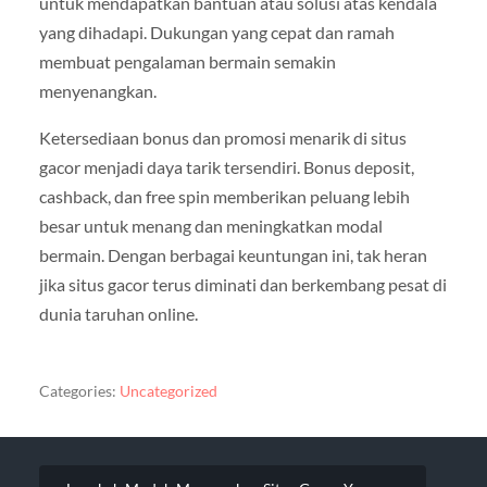
untuk mendapatkan bantuan atau solusi atas kendala
yang dihadapi. Dukungan yang cepat dan ramah
membuat pengalaman bermain semakin
menyenangkan.
Ketersediaan bonus dan promosi menarik di situs
gacor menjadi daya tarik tersendiri. Bonus deposit,
cashback, dan free spin memberikan peluang lebih
besar untuk menang dan meningkatkan modal
bermain. Dengan berbagai keuntungan ini, tak heran
jika situs gacor terus diminati dan berkembang pesat di
dunia taruhan online.
Categories:
Uncategorized