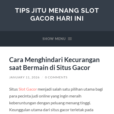
TIPS JITU MENANG SLOT
GACOR HARI INI
SHOW MENU
Cara Menghindari Kecurangan
saat Bermain di Situs Gacor
JANUARY 11, 2026
/
0 COMMENTS
Situs
Slot Gacor
menjadi salah satu pilihan utama bagi
para pecinta judi online yang ingin meraih
keberuntungan dengan peluang menang tinggi.
Keunggulan utama dari situs gacor terletak pada