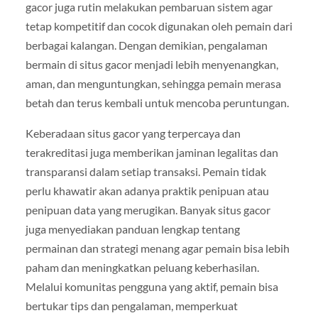
gacor juga rutin melakukan pembaruan sistem agar
tetap kompetitif dan cocok digunakan oleh pemain dari
berbagai kalangan. Dengan demikian, pengalaman
bermain di situs gacor menjadi lebih menyenangkan,
aman, dan menguntungkan, sehingga pemain merasa
betah dan terus kembali untuk mencoba peruntungan.
Keberadaan situs gacor yang terpercaya dan
terakreditasi juga memberikan jaminan legalitas dan
transparansi dalam setiap transaksi. Pemain tidak
perlu khawatir akan adanya praktik penipuan atau
penipuan data yang merugikan. Banyak situs gacor
juga menyediakan panduan lengkap tentang
permainan dan strategi menang agar pemain bisa lebih
paham dan meningkatkan peluang keberhasilan.
Melalui komunitas pengguna yang aktif, pemain bisa
bertukar tips dan pengalaman, memperkuat