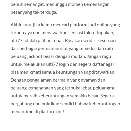
penuh semangat, menunggu momen kemenangan
besar yang tak terduga.
Akhir kata, jika kamu mencari platform judi online yang
terpercaya dan menawarkan sensasi tak terlupakan,
ulti77 adalah pilihan tepat. Rasakan sendiri keseruan
dari berbagai permainan slot yang tersedia dan raih
peluang jackpot besar dengan mudah. Jangan ragu
untuk melakukan ulti77 login dan segera daftar agar
bisa menikmati semua keuntungan yang ditawarkan.
Dengan pengalaman bermain yang nyaman dan
peluang kemenangan yang terbuka lebar, peluangmu
untuk meraih keberuntungan semakin besar. Segera
bergabung dan buktikan sendiri bahwa keberuntungan
menantimu di platform ini!