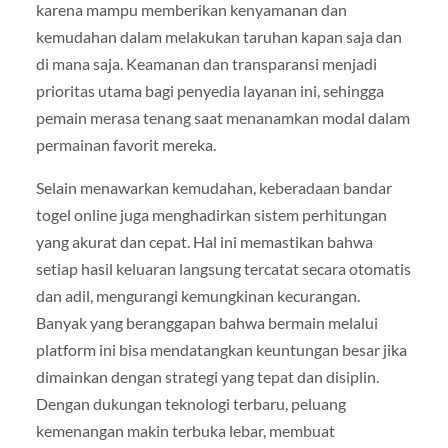
karena mampu memberikan kenyamanan dan
kemudahan dalam melakukan taruhan kapan saja dan
di mana saja. Keamanan dan transparansi menjadi
prioritas utama bagi penyedia layanan ini, sehingga
pemain merasa tenang saat menanamkan modal dalam
permainan favorit mereka.
Selain menawarkan kemudahan, keberadaan bandar
togel online juga menghadirkan sistem perhitungan
yang akurat dan cepat. Hal ini memastikan bahwa
setiap hasil keluaran langsung tercatat secara otomatis
dan adil, mengurangi kemungkinan kecurangan.
Banyak yang beranggapan bahwa bermain melalui
platform ini bisa mendatangkan keuntungan besar jika
dimainkan dengan strategi yang tepat dan disiplin.
Dengan dukungan teknologi terbaru, peluang
kemenangan makin terbuka lebar, membuat