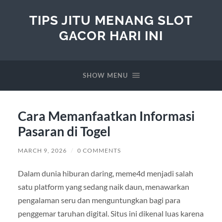
TIPS JITU MENANG SLOT
GACOR HARI INI
SHOW MENU
Cara Memanfaatkan Informasi
Pasaran di Togel
MARCH 9, 2026
/
0 COMMENTS
Dalam dunia hiburan daring, meme4d menjadi salah
satu platform yang sedang naik daun, menawarkan
pengalaman seru dan menguntungkan bagi para
penggemar taruhan digital. Situs ini dikenal luas karena