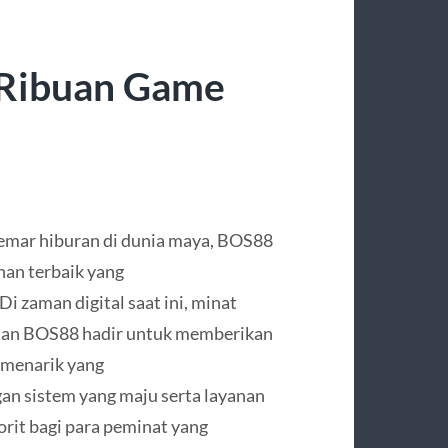
i Ribuan Game
emar hiburan di dunia maya, BOS88
nan terbaik yang
 zaman digital saat ini, minat
dan BOS88 hadir untuk memberikan
 menarik yang
an sistem yang maju serta layanan
rit bagi para peminat yang