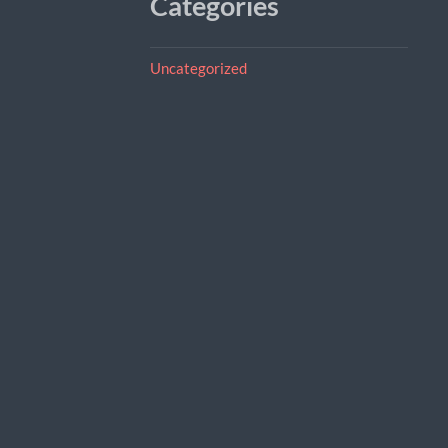
Categories
Uncategorized