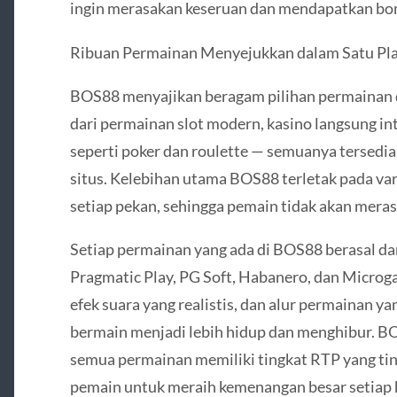
ingin merasakan keseruan dan mendapatkan bonu
Ribuan Permainan Menyejukkan dalam Satu Pl
BOS88 menyajikan beragam pilihan permainan da
dari permainan slot modern, kasino langsung int
seperti poker dan roulette — semuanya tersedia
situs. Kelebihan utama BOS88 terletak pada var
setiap pekan, sehingga pemain tidak akan meras
Setiap permainan yang ada di BOS88 berasal dar
Pragmatic Play, PG Soft, Habanero, dan Microga
efek suara yang realistis, dan alur permainan 
bermain menjadi lebih hidup dan menghibur. 
semua permainan memiliki tingkat RTP yang tin
pemain untuk meraih kemenangan besar setiap 