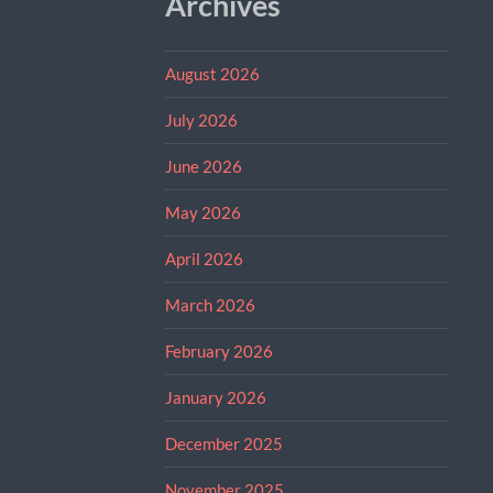
Archives
August 2026
July 2026
June 2026
May 2026
April 2026
March 2026
February 2026
January 2026
December 2025
November 2025