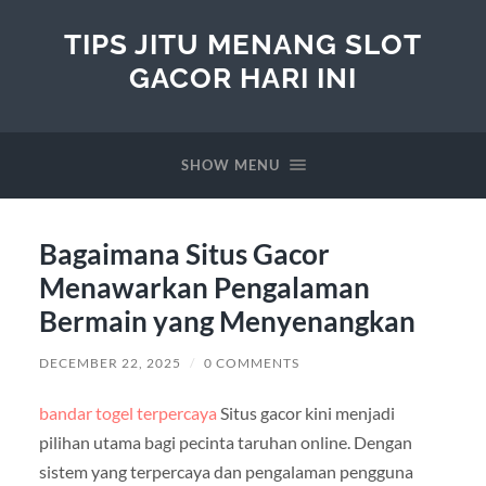
TIPS JITU MENANG SLOT
GACOR HARI INI
SHOW MENU
Bagaimana Situs Gacor
Menawarkan Pengalaman
Bermain yang Menyenangkan
DECEMBER 22, 2025
/
0 COMMENTS
bandar togel terpercaya
Situs gacor kini menjadi
pilihan utama bagi pecinta taruhan online. Dengan
sistem yang terpercaya dan pengalaman pengguna