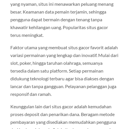
yang nyaman, situs ini menawarkan peluang menang
besar. Keamanan data pemain terjamin, sehingga
pengguna dapat bermain dengan tenang tanpa
khawatir kehilangan uang. Popularitas situs gacor
terus meningkat.
Faktor utama yang membuat situs gacor favorit adalah
variasi permainan yang lengkap dan inovatif. Mulai dari
slot, poker, hingga taruhan olahraga, semuanya
tersedia dalam satu platform. Setiap permainan
didukung teknologi terbaru agar bisa diakses dengan
lancar dan tanpa gangguan. Pelayanan pelanggan juga
responsif dan ramah.
Keunggulan lain dari situs gacor adalah kemudahan
proses deposit dan penarikan dana. Beragam metode
pembayaran yang disediakan memudahkan pengguna