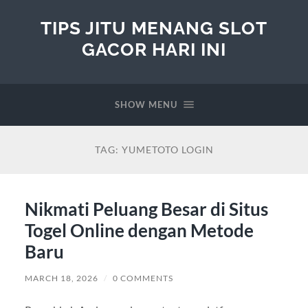
TIPS JITU MENANG SLOT
GACOR HARI INI
SHOW MENU
TAG:
YUMETOTO LOGIN
Nikmati Peluang Besar di Situs
Togel Online dengan Metode
Baru
MARCH 18, 2026
/
0 COMMENTS