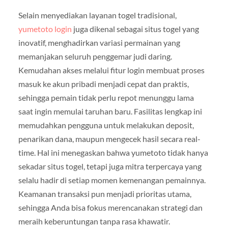
Selain menyediakan layanan togel tradisional,
yumetoto login
juga dikenal sebagai situs togel yang
inovatif, menghadirkan variasi permainan yang
memanjakan seluruh penggemar judi daring.
Kemudahan akses melalui fitur login membuat proses
masuk ke akun pribadi menjadi cepat dan praktis,
sehingga pemain tidak perlu repot menunggu lama
saat ingin memulai taruhan baru. Fasilitas lengkap ini
memudahkan pengguna untuk melakukan deposit,
penarikan dana, maupun mengecek hasil secara real-
time. Hal ini menegaskan bahwa yumetoto tidak hanya
sekadar situs togel, tetapi juga mitra terpercaya yang
selalu hadir di setiap momen kemenangan pemainnya.
Keamanan transaksi pun menjadi prioritas utama,
sehingga Anda bisa fokus merencanakan strategi dan
meraih keberuntungan tanpa rasa khawatir.