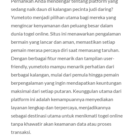
Pernahkah Anda mendengar tentang platform yang
sedang naik daun di kalangan pecinta judi daring?
Yumetoto menjadi pilihan utama bagi mereka yang
mengincar kenyamanan dan peluang besar dalam
dunia togel online. Situs ini menawarkan pengalaman
bermain yang lancar dan aman, memastikan setiap
pemain merasa percaya diri saat memasang taruhan.
Dengan berbagai fitur menarik dan tampilan user-
friendly, yumetoto mampu menarik perhatian dari
berbagai kalangan, mulai dari pemula hingga pemain
berpengalaman yang ingin mendapatkan keuntungan
maksimal dari setiap putaran. Keunggulan utama dari
platform ini adalah kemampuannya menyediakan
layanan lengkap dan terpercaya, menjadikannya
sebagai destinasi utama untuk menikmati togel online
tanpa khawatir akan keamanan data atau proses
transaksi.