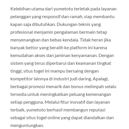
Kelebihan utama dari yumetoto terletak pada layanan
pelanggan yang responsif dan ramah, siap membantu
kapan saja dibutuhkan. Dukungan teknis yang
profesional menjamin pengalaman bermain tetap
menyenangkan dan bebas kendala. Tidak heran jika
banyak bettor yang beralih ke platform ini karena
kemudahan akses dan jaminan kenyamanan. Dengan
sistem yang terus diperbarui dan keamanan tingkat
tinggi, situs togel ini mampu bersaing dengan
kompetitor lainnya di industri judi daring. Apalagi,
berbagai promosi menarik dan bonus melimpah selalu
tersedia untuk meningkatkan peluang kemenangan
setiap pengguna. Melalui fitur inovatif dan layanan
terbaik, yumetoto berhasil membangun reputasi
sebagai situs togel online yang dapat diandalkan dan
menguntungkan.