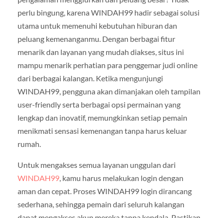
perlu bingung, karena WINDAH99 hadir sebagai solusi
utama untuk memenuhi kebutuhan hiburan dan
peluang kemenanganmu. Dengan berbagai fitur
menarik dan layanan yang mudah diakses, situs ini
mampu menarik perhatian para penggemar judi online
dari berbagai kalangan. Ketika mengunjungi
WINDAH99, pengguna akan dimanjakan oleh tampilan
user-friendly serta berbagai opsi permainan yang
lengkap dan inovatif, memungkinkan setiap pemain
menikmati sensasi kemenangan tanpa harus keluar
rumah.
Untuk mengakses semua layanan unggulan dari
WINDAH99
, kamu harus melakukan login dengan
aman dan cepat. Proses WINDAH99 login dirancang
sederhana, sehingga pemain dari seluruh kalangan
dapat mengakses akun mereka tanpa kendala. Pastikan