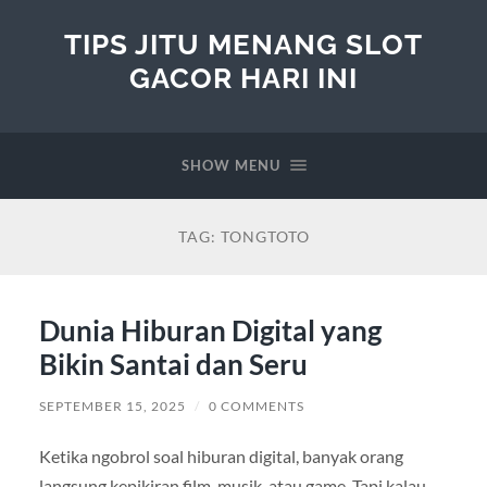
TIPS JITU MENANG SLOT
GACOR HARI INI
SHOW MENU
TAG:
TONGTOTO
Dunia Hiburan Digital yang
Bikin Santai dan Seru
SEPTEMBER 15, 2025
/
0 COMMENTS
Ketika ngobrol soal hiburan digital, banyak orang
langsung kepikiran film, musik, atau game. Tapi kalau