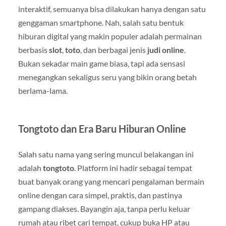
interaktif, semuanya bisa dilakukan hanya dengan satu
genggaman smartphone. Nah, salah satu bentuk
hiburan digital yang makin populer adalah permainan
berbasis
slot
,
toto
, dan berbagai jenis
judi online
.
Bukan sekadar main game biasa, tapi ada sensasi
menegangkan sekaligus seru yang bikin orang betah
berlama-lama.
Tongtoto dan Era Baru Hiburan Online
Salah satu nama yang sering muncul belakangan ini
adalah
tongtoto
. Platform ini hadir sebagai tempat
buat banyak orang yang mencari pengalaman bermain
online dengan cara simpel, praktis, dan pastinya
gampang diakses. Bayangin aja, tanpa perlu keluar
rumah atau ribet cari tempat, cukup buka HP atau