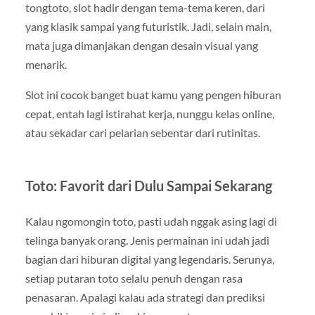
tongtoto, slot hadir dengan tema-tema keren, dari
yang klasik sampai yang futuristik. Jadi, selain main,
mata juga dimanjakan dengan desain visual yang
menarik.
Slot ini cocok banget buat kamu yang pengen hiburan
cepat, entah lagi istirahat kerja, nunggu kelas online,
atau sekadar cari pelarian sebentar dari rutinitas.
Toto: Favorit dari Dulu Sampai Sekarang
Kalau ngomongin toto, pasti udah nggak asing lagi di
telinga banyak orang. Jenis permainan ini udah jadi
bagian dari hiburan digital yang legendaris. Serunya,
setiap putaran toto selalu penuh dengan rasa
penasaran. Apalagi kalau ada strategi dan prediksi