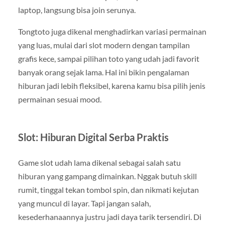
laptop, langsung bisa join serunya.
Tongtoto juga dikenal menghadirkan variasi permainan
yang luas, mulai dari slot modern dengan tampilan
grafis kece, sampai pilihan toto yang udah jadi favorit
banyak orang sejak lama. Hal ini bikin pengalaman
hiburan jadi lebih fleksibel, karena kamu bisa pilih jenis
permainan sesuai mood.
Slot: Hiburan Digital Serba Praktis
Game slot udah lama dikenal sebagai salah satu
hiburan yang gampang dimainkan. Nggak butuh skill
rumit, tinggal tekan tombol spin, dan nikmati kejutan
yang muncul di layar. Tapi jangan salah,
kesederhanaannya justru jadi daya tarik tersendiri. Di