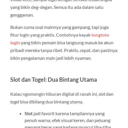
yang bikin deg-degan. Semua itu ada dalam satu
genggaman.
Bukan cuma soal mainnya yang gampang, tapi juga
fitur login yang praktis. Contohnya kayak
tongtoto
login
yang bikin pemain bisa langsung masuk ke akun
pribadi mereka tanpa ribet. Praktis, cepat, dan pastinya
bikin pengalaman main jadi lebih nyaman.
Slot dan Togel: Dua Bintang Utama
Kalau ngomongin hiburan digital di ranah ini,
slot
dan
togel
bisa dibilang dua bintang utama.
Slot
jadi favorit karena tampilannya yang
penuh warna, efek visual keren, dan peluang
menang besar yang kadang muncul tiba-tiba.