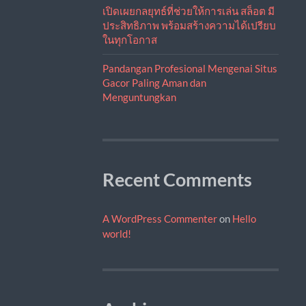
เปิดเผยกลยุทธ์ที่ช่วยให้การเล่น สล็อต มี
ประสิทธิภาพ พร้อมสร้างความได้เปรียบ
ในทุกโอกาส
Pandangan Profesional Mengenai Situs
Gacor Paling Aman dan
Menguntungkan
Recent Comments
A WordPress Commenter
on
Hello
world!