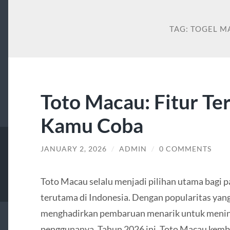
TAG:
TOGEL M
Toto Macau: Fitur Te
Kamu Coba
JANUARY 2, 2026
/
ADMIN
/
0 COMMENTS
Toto Macau selalu menjadi pilihan utama bagi pa
terutama di Indonesia. Dengan popularitas yang
menghadirkan pembaruan menarik untuk menin
penggunanya. Tahun 2026 ini, Toto Macau kemb