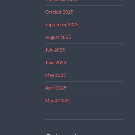
October 2025
September 2025
August 2025
July 2025
June 2025
May 2025
April 2025
March 2025