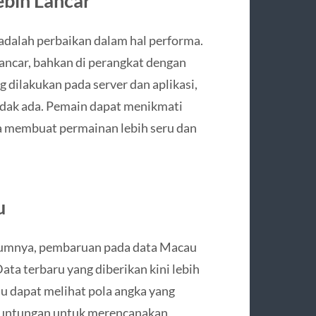
bih Lancar
adalah perbaikan dalam hal performa.
ancar, bahkan di perangkat dengan
 dilakukan pada server dan aplikasi,
tidak ada. Pemain dapat menikmati
a membuat permainan lebih seru dan
u
elumnya, pembaruan pada data Macau
ata terbaru yang diberikan kini lebih
u dapat melihat pola angka yang
euntungan untuk merencanakan