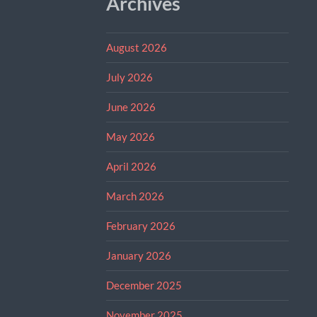
Archives
August 2026
July 2026
June 2026
May 2026
April 2026
March 2026
February 2026
January 2026
December 2025
November 2025