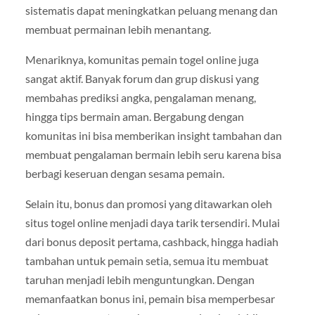
sistematis dapat meningkatkan peluang menang dan
membuat permainan lebih menantang.
Menariknya, komunitas pemain togel online juga
sangat aktif. Banyak forum dan grup diskusi yang
membahas prediksi angka, pengalaman menang,
hingga tips bermain aman. Bergabung dengan
komunitas ini bisa memberikan insight tambahan dan
membuat pengalaman bermain lebih seru karena bisa
berbagi keseruan dengan sesama pemain.
Selain itu, bonus dan promosi yang ditawarkan oleh
situs togel online menjadi daya tarik tersendiri. Mulai
dari bonus deposit pertama, cashback, hingga hadiah
tambahan untuk pemain setia, semua itu membuat
taruhan menjadi lebih menguntungkan. Dengan
memanfaatkan bonus ini, pemain bisa memperbesar