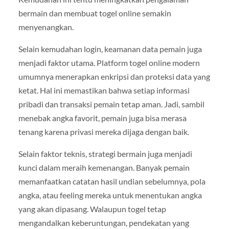
bermain dan membuat togel online semakin
menyenangkan.
Selain kemudahan login, keamanan data pemain juga
menjadi faktor utama. Platform togel online modern
umumnya menerapkan enkripsi dan proteksi data yang
ketat. Hal ini memastikan bahwa setiap informasi
pribadi dan transaksi pemain tetap aman. Jadi, sambil
menebak angka favorit, pemain juga bisa merasa
tenang karena privasi mereka dijaga dengan baik.
Selain faktor teknis, strategi bermain juga menjadi
kunci dalam meraih kemenangan. Banyak pemain
memanfaatkan catatan hasil undian sebelumnya, pola
angka, atau feeling mereka untuk menentukan angka
yang akan dipasang. Walaupun togel tetap
mengandalkan keberuntungan, pendekatan yang