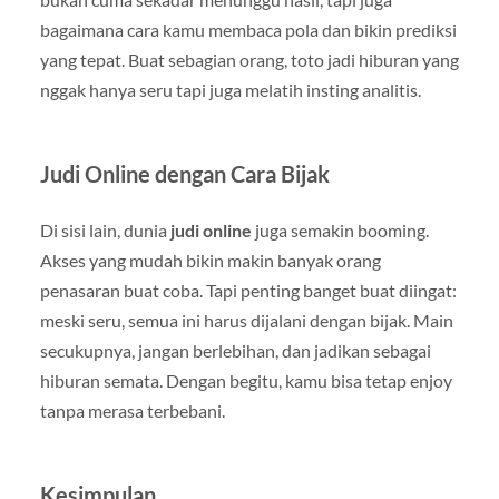
bagaimana cara kamu membaca pola dan bikin prediksi
yang tepat. Buat sebagian orang, toto jadi hiburan yang
nggak hanya seru tapi juga melatih insting analitis.
Judi Online dengan Cara Bijak
Di sisi lain, dunia
judi online
juga semakin booming.
Akses yang mudah bikin makin banyak orang
penasaran buat coba. Tapi penting banget buat diingat:
meski seru, semua ini harus dijalani dengan bijak. Main
secukupnya, jangan berlebihan, dan jadikan sebagai
hiburan semata. Dengan begitu, kamu bisa tetap enjoy
tanpa merasa terbebani.
Kesimpulan