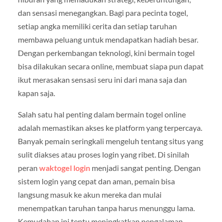
dan sensasi menegangkan. Bagi para pecinta togel,
setiap angka memiliki cerita dan setiap taruhan
membawa peluang untuk mendapatkan hadiah besar.
Dengan perkembangan teknologi, kini bermain togel
bisa dilakukan secara online, membuat siapa pun dapat
ikut merasakan sensasi seru ini dari mana saja dan
kapan saja.
Salah satu hal penting dalam bermain togel online
adalah memastikan akses ke platform yang terpercaya.
Banyak pemain seringkali mengeluh tentang situs yang
sulit diakses atau proses login yang ribet. Di sinilah
peran
waktogel login
menjadi sangat penting. Dengan
sistem login yang cepat dan aman, pemain bisa
langsung masuk ke akun mereka dan mulai
menempatkan taruhan tanpa harus menunggu lama.
Kemudahan ini tentu meningkatkan pengalaman