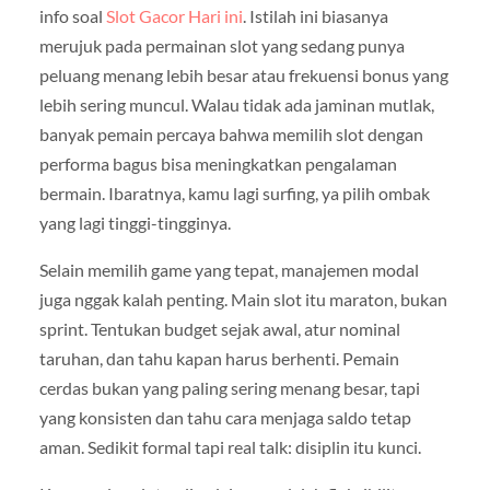
info soal
Slot Gacor Hari ini
. Istilah ini biasanya
merujuk pada permainan slot yang sedang punya
peluang menang lebih besar atau frekuensi bonus yang
lebih sering muncul. Walau tidak ada jaminan mutlak,
banyak pemain percaya bahwa memilih slot dengan
performa bagus bisa meningkatkan pengalaman
bermain. Ibaratnya, kamu lagi surfing, ya pilih ombak
yang lagi tinggi-tingginya.
Selain memilih game yang tepat, manajemen modal
juga nggak kalah penting. Main slot itu maraton, bukan
sprint. Tentukan budget sejak awal, atur nominal
taruhan, dan tahu kapan harus berhenti. Pemain
cerdas bukan yang paling sering menang besar, tapi
yang konsisten dan tahu cara menjaga saldo tetap
aman. Sedikit formal tapi real talk: disiplin itu kunci.