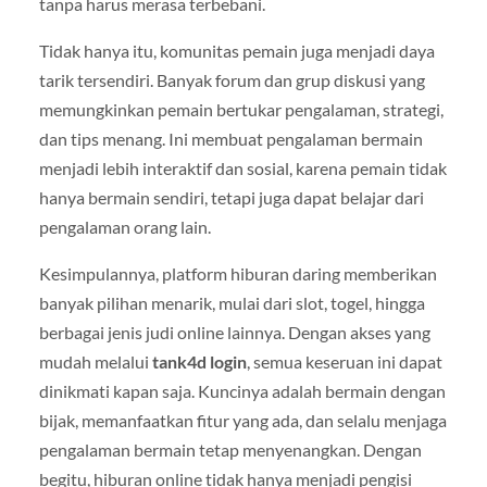
tanpa harus merasa terbebani.
Tidak hanya itu, komunitas pemain juga menjadi daya
tarik tersendiri. Banyak forum dan grup diskusi yang
memungkinkan pemain bertukar pengalaman, strategi,
dan tips menang. Ini membuat pengalaman bermain
menjadi lebih interaktif dan sosial, karena pemain tidak
hanya bermain sendiri, tetapi juga dapat belajar dari
pengalaman orang lain.
Kesimpulannya, platform hiburan daring memberikan
banyak pilihan menarik, mulai dari slot, togel, hingga
berbagai jenis judi online lainnya. Dengan akses yang
mudah melalui
tank4d login
, semua keseruan ini dapat
dinikmati kapan saja. Kuncinya adalah bermain dengan
bijak, memanfaatkan fitur yang ada, dan selalu menjaga
pengalaman bermain tetap menyenangkan. Dengan
begitu, hiburan online tidak hanya menjadi pengisi