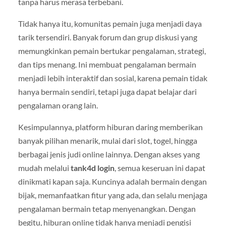
tanpa harus merasa terbebani.
Tidak hanya itu, komunitas pemain juga menjadi daya
tarik tersendiri. Banyak forum dan grup diskusi yang
memungkinkan pemain bertukar pengalaman, strategi,
dan tips menang. Ini membuat pengalaman bermain
menjadi lebih interaktif dan sosial, karena pemain tidak
hanya bermain sendiri, tetapi juga dapat belajar dari
pengalaman orang lain.
Kesimpulannya, platform hiburan daring memberikan
banyak pilihan menarik, mulai dari slot, togel, hingga
berbagai jenis judi online lainnya. Dengan akses yang
mudah melalui
tank4d login
, semua keseruan ini dapat
dinikmati kapan saja. Kuncinya adalah bermain dengan
bijak, memanfaatkan fitur yang ada, dan selalu menjaga
pengalaman bermain tetap menyenangkan. Dengan
begitu, hiburan online tidak hanya menjadi pengisi