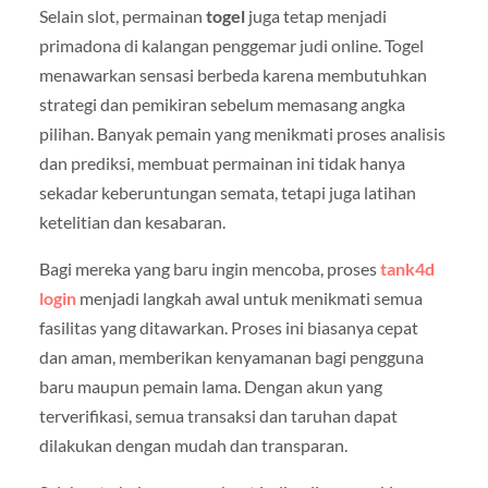
Selain slot, permainan
togel
juga tetap menjadi
primadona di kalangan penggemar judi online. Togel
menawarkan sensasi berbeda karena membutuhkan
strategi dan pemikiran sebelum memasang angka
pilihan. Banyak pemain yang menikmati proses analisis
dan prediksi, membuat permainan ini tidak hanya
sekadar keberuntungan semata, tetapi juga latihan
ketelitian dan kesabaran.
Bagi mereka yang baru ingin mencoba, proses
tank4d
login
menjadi langkah awal untuk menikmati semua
fasilitas yang ditawarkan. Proses ini biasanya cepat
dan aman, memberikan kenyamanan bagi pengguna
baru maupun pemain lama. Dengan akun yang
terverifikasi, semua transaksi dan taruhan dapat
dilakukan dengan mudah dan transparan.