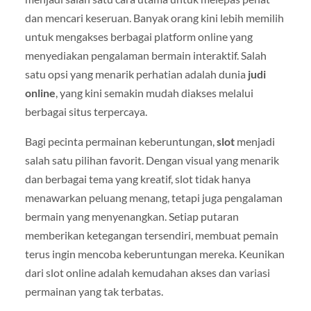
dan mencari keseruan. Banyak orang kini lebih memilih
untuk mengakses berbagai platform online yang
menyediakan pengalaman bermain interaktif. Salah
satu opsi yang menarik perhatian adalah dunia
judi
online
, yang kini semakin mudah diakses melalui
berbagai situs terpercaya.
Bagi pecinta permainan keberuntungan,
slot
menjadi
salah satu pilihan favorit. Dengan visual yang menarik
dan berbagai tema yang kreatif, slot tidak hanya
menawarkan peluang menang, tetapi juga pengalaman
bermain yang menyenangkan. Setiap putaran
memberikan ketegangan tersendiri, membuat pemain
terus ingin mencoba keberuntungan mereka. Keunikan
dari slot online adalah kemudahan akses dan variasi
permainan yang tak terbatas.