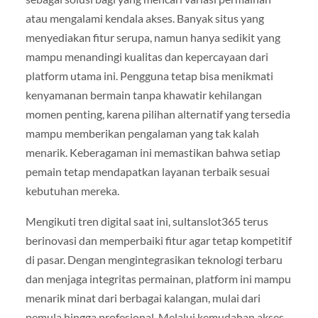
atau mengalami kendala akses. Banyak situs yang
menyediakan fitur serupa, namun hanya sedikit yang
mampu menandingi kualitas dan kepercayaan dari
platform utama ini. Pengguna tetap bisa menikmati
kenyamanan bermain tanpa khawatir kehilangan
momen penting, karena pilihan alternatif yang tersedia
mampu memberikan pengalaman yang tak kalah
menarik. Keberagaman ini memastikan bahwa setiap
pemain tetap mendapatkan layanan terbaik sesuai
kebutuhan mereka.
Mengikuti tren digital saat ini, sultanslot365 terus
berinovasi dan memperbaiki fitur agar tetap kompetitif
di pasar. Dengan mengintegrasikan teknologi terbaru
dan menjaga integritas permainan, platform ini mampu
menarik minat dari berbagai kalangan, mulai dari
pemula hingga profesional. Melalui kemudahan akses,