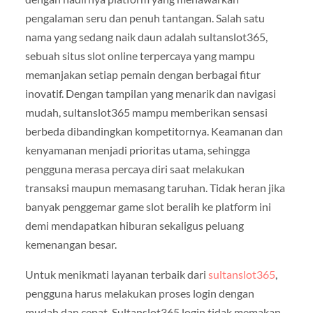
pengalaman seru dan penuh tantangan. Salah satu
nama yang sedang naik daun adalah sultanslot365,
sebuah situs slot online terpercaya yang mampu
memanjakan setiap pemain dengan berbagai fitur
inovatif. Dengan tampilan yang menarik dan navigasi
mudah, sultanslot365 mampu memberikan sensasi
berbeda dibandingkan kompetitornya. Keamanan dan
kenyamanan menjadi prioritas utama, sehingga
pengguna merasa percaya diri saat melakukan
transaksi maupun memasang taruhan. Tidak heran jika
banyak penggemar game slot beralih ke platform ini
demi mendapatkan hiburan sekaligus peluang
kemenangan besar.
Untuk menikmati layanan terbaik dari
sultanslot365
,
pengguna harus melakukan proses login dengan
mudah dan cepat. Sultanslot365 login tidak memakan