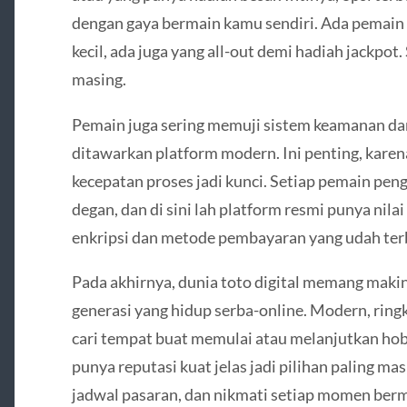
dengan gaya bermain kamu sendiri. Ada pemain
kecil, ada juga yang all-out demi hadiah jackpot
masing.
Pemain juga sering memuji sistem keamanan dan
ditawarkan platform modern. Ini penting, karena
kecepatan proses jadi kunci. Setiap pemain peng
degan, dan di sini lah platform resmi punya nila
enkripsi dan metode pembayaran yang udah ter
Pada akhirnya, dunia toto digital memang mak
generasi yang hidup serba-online. Modern, ringk
cari tempat buat memulai atau melanjutkan hobi
punya reputasi kuat jelas jadi pilihan paling masu
jadwal pasaran, dan nikmati setiap momen berm