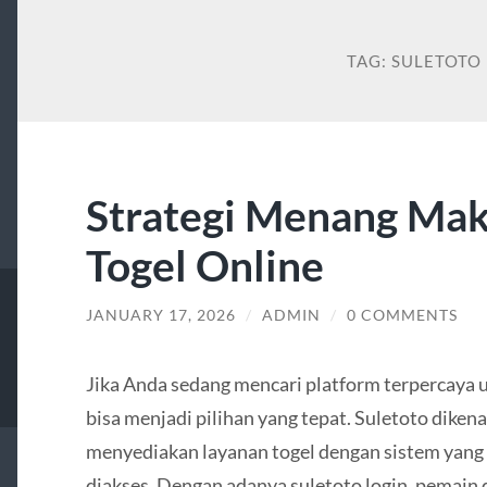
TAG:
SULETOTO
Strategi Menang Mak
Togel Online
JANUARY 17, 2026
/
ADMIN
/
0 COMMENTS
Jika Anda sedang mencari platform terpercaya u
bisa menjadi pilihan yang tepat. Suletoto dikena
menyediakan layanan togel dengan sistem yang
diakses. Dengan adanya suletoto login, pemain