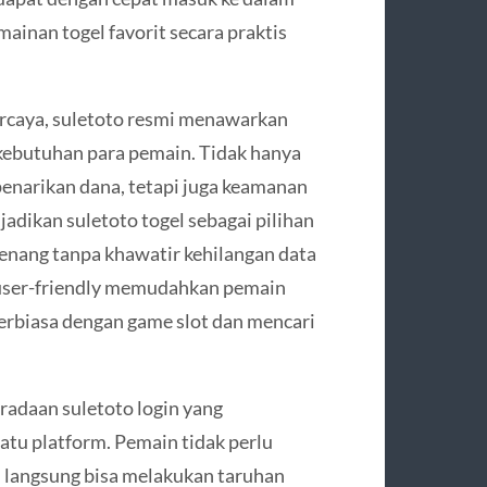
inan togel favorit secara praktis
ercaya, suletoto resmi menawarkan
kebutuhan para pemain. Tidak hanya
enarikan dana, tetapi juga keamanan
njadikan suletoto togel sebagai pilihan
enang tanpa khawatir kehilangan data
g user-friendly memudahkan pemain
terbiasa dengan game slot dan mencari
eradaan suletoto login yang
tu platform. Pemain tidak perlu
an langsung bisa melakukan taruhan