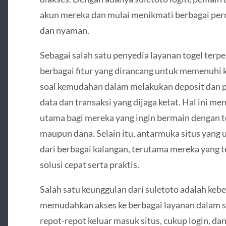
akun mereka dan mulai menikmati berbagai perma
dan nyaman.
Sebagai salah satu penyedia layanan togel terp
berbagai fitur yang dirancang untuk memenuhi 
soal kemudahan dalam melakukan deposit dan p
data dan transaksi yang dijaga ketat. Hal ini me
utama bagi mereka yang ingin bermain dengan t
maupun dana. Selain itu, antarmuka situs yan
dari berbagai kalangan, terutama mereka yang 
solusi cepat serta praktis.
Salah satu keunggulan dari suletoto adalah keb
memudahkan akses ke berbagai layanan dalam sa
repot-repot keluar masuk situs, cukup login, d