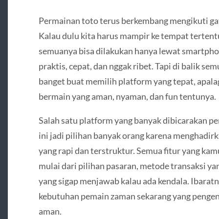
Permainan toto terus berkembang mengikuti gay
Kalau dulu kita harus mampir ke tempat tertent
semuanya bisa dilakukan hanya lewat smartphon
praktis, cepat, dan nggak ribet. Tapi di balik s
banget buat memilih platform yang tepat, apal
bermain yang aman, nyaman, dan fun tentunya.
Salah satu platform yang banyak dibicarakan p
ini jadi pilihan banyak orang karena menghadir
yang rapi dan terstruktur. Semua fitur yang kam
mulai dari pilihan pasaran, metode transaksi y
yang sigap menjawab kalau ada kendala. Ibaratny
kebutuhan pemain zaman sekarang yang pengen
aman.