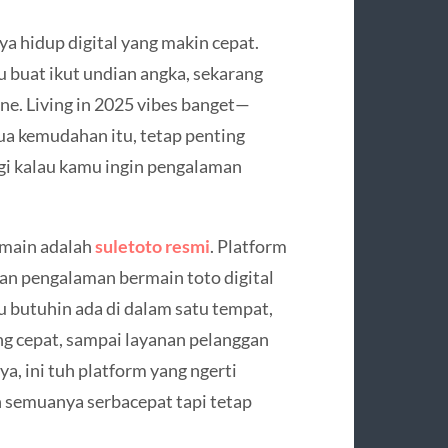
a hidup digital yang makin cepat.
u buat ikut undian angka, sekarang
e. Living in 2025 vibes banget—
emua kemudahan itu, tetap penting
agi kalau kamu ingin pengalaman
emain adalah
suletoto resmi
. Platform
kan pengalaman bermain toto digital
u butuhin ada di dalam satu tempat,
ang cepat, sampai layanan pelanggan
a, ini tuh platform yang ngerti
 semuanya serbacepat tapi tetap