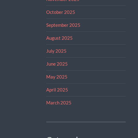
October 2025
September 2025
August 2025
July 2025
June 2025
May 2025
April 2025
March 2025