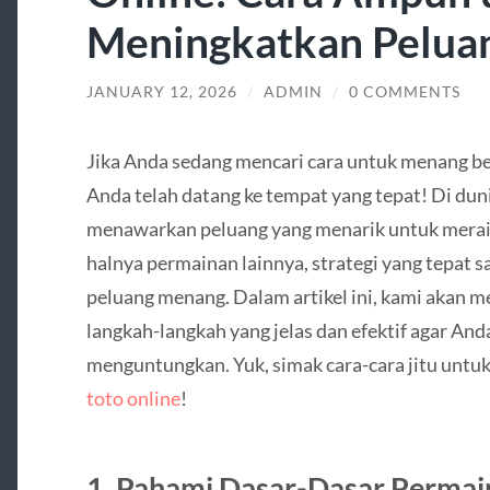
Meningkatkan Pelua
JANUARY 12, 2026
/
ADMIN
/
0 COMMENTS
Jika Anda sedang mencari cara untuk menang be
Anda telah datang ke tempat yang tepat! Di duni
menawarkan peluang yang menarik untuk merai
halnya permainan lainnya, strategi yang tepat
peluang menang. Dalam artikel ini, kami akan
langkah-langkah yang jelas dan efektif agar An
menguntungkan. Yuk, simak cara-cara jitu unt
toto online
!
1. Pahami Dasar-Dasar Permai