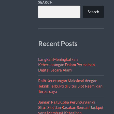
SEARCH
Search
Recent Posts
Langkah Meningkatkan
Keberuntungan Dalam Permainan
Digital Secara Alami
Raih Keuntungan Maksimal dengan
Teknik Terbukti di Situs Slot Resmi dan
Terpercaya
Jangan Ragu Coba Peruntungan di
Situs Slot dan Rasakan Sensasi Jackpot
yang Membuat Ketagihan