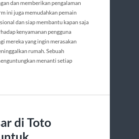
angan dan memberikan pengalaman
form ini juga memudahkan pemain
sional dan siap membantu kapan saja
terhadap kenyamanan pengguna
agi mereka yang ingin merasakan
meninggalkan rumah. Sebuah
menguntungkan menanti setiap
r di Toto
untuk