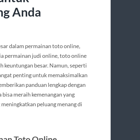
ng Anda
sar dalam permainan toto online,
a permainan judi online, toto online
h keuntungan besar. Namun, seperti
 sangat penting untuk memaksimalkan
 memberikan panduan lengkap dengan
da bisa meraih kemenangan yang
uk meningkatkan peluang menang di
nan Toto Online