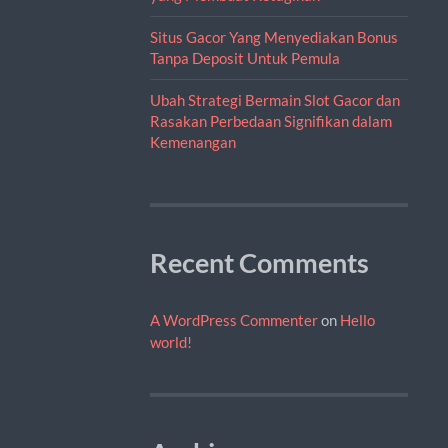
Situs Gacor Yang Menyediakan Bonus
Tanpa Deposit Untuk Pemula
Ubah Strategi Bermain Slot Gacor dan
Rasakan Perbedaan Signifikan dalam
Kemenangan
Recent Comments
A WordPress Commenter
on
Hello
world!