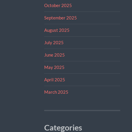
October 2025
September 2025
August 2025
July 2025
June 2025
May 2025
April 2025
March 2025
Categories