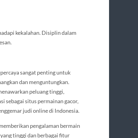
adapi kekalahan. Disiplin dalam
esan.
rpercaya sangat penting untuk
angkan dan menguntungkan.
enawarkan peluang tinggi,
si sebagai situs permainan gacor,
nggemar judi online di Indonesia.
g memberikan pengalaman bermain
ang tinggi dan berbagai fitur