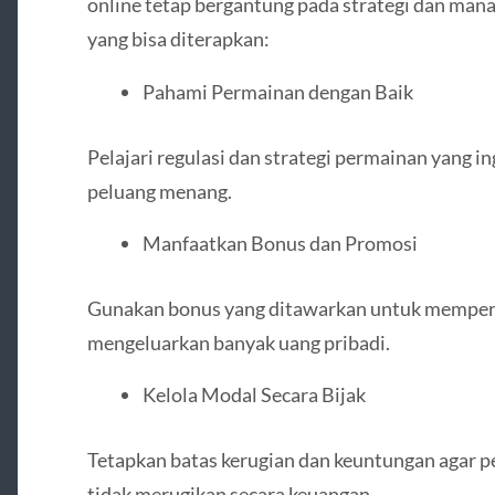
online tetap bergantung pada strategi dan man
yang bisa diterapkan:
Pahami Permainan dengan Baik
Pelajari regulasi dan strategi permainan yang i
peluang menang.
Manfaatkan Bonus dan Promosi
Gunakan bonus yang ditawarkan untuk memperb
mengeluarkan banyak uang pribadi.
Kelola Modal Secara Bijak
Tetapkan batas kerugian dan keuntungan agar 
tidak merugikan secara keuangan.