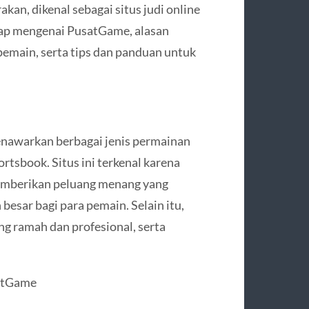
kan, dikenal sebagai situs judi online
gkap mengenai PusatGame, alasan
pemain, serta tips dan panduan untuk
enawarkan berbagai jenis permainan
ortsbook. Situs ini terkenal karena
 memberikan peluang menang yang
besar bagi para pemain. Selain itu,
 ramah dan profesional, serta
satGame