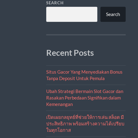
SEARCH
Search
Recent Posts
Situs Gacor Yang Menyediakan Bonus
Tanpa Deposit Untuk Pemula
Ubah Strategi Bermain Slot Gacor dan
Rasakan Perbedaan Signifikan dalam
Kemenangan
เปิดเผยกลยุทธ์ที่ช่วยให้การเล่น สล็อต มี
ประสิทธิภาพ พร้อมสร้างความได้เปรียบ
ในทุกโอกาส