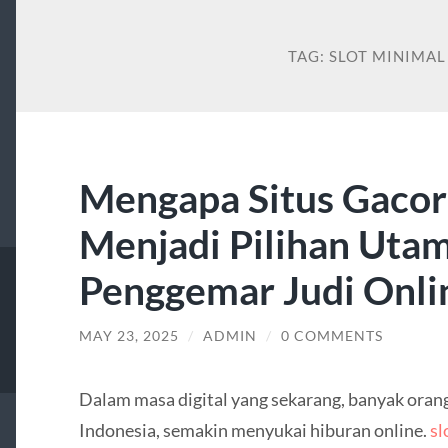
TAG:
SLOT MINIMAL
Mengapa Situs Gaco
Menjadi Pilihan Uta
Penggemar Judi Onli
MAY 23, 2025
/
ADMIN
/
0 COMMENTS
Dalam masa digital yang sekarang, banyak orang
Indonesia, semakin menyukai hiburan online.
sl