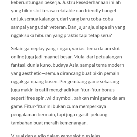
keberuntungan bekerja. Justru kesederhanaan inilah
yang bikin slot terasa relatable dan friendly banget
untuk semua kalangan, dari yang baru coba-coba
sampai yang udah veteran. Dan jujur aja, siapa sih yang
nggak suka hiburan yang praktis tapi tetap seru?
Selain gameplay yang ringan, variasi tema dalam slot
online juga jadi magnet besar. Mulai dari petualangan
fantasi, dunia kuno, budaya Asia, sampai tema modern
yang aesthetic—semua dirancang buat bikin pemain
nggak gampang bosen. Pengembang game sekarang
juga makin kreatif menghadirkan fitur-fitur bonus
seperti free spin, wild symbol, bahkan mini game dalam
game. Fitur-fitur ini bukan cuma memperkaya
pengalaman bermain, tapi juga ngasih peluang
tambahan buat meraih kemenangan.
Visual dan audio dalam game slot pun jelas