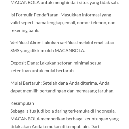
MACANBOLA untuk menghindari situs yang tidak sah.
Isi Formulir Pendaftaran: Masukkan informasi yang
valid seperti nama lengkap, email, nomor telepon, dan
rekening bank.
Verifikasi Akun: Lakukan verifikasi melalui email atau
SMS yang dikirim oleh MACANBOLA.
Deposit Dana: Lakukan setoran minimal sesuai
ketentuan untuk mulai bertaruh.
Mulai Bertaruh: Setelah dana Anda diterima, Anda
dapat memilih pertandingan dan memasang taruhan.
Kesimpulan
Sebagai situs judi bola daring terkemuka di Indonesia,
MACANBOLA memberikan berbagai keuntungan yang
tidak akan Anda temukan di tempat lain. Dari