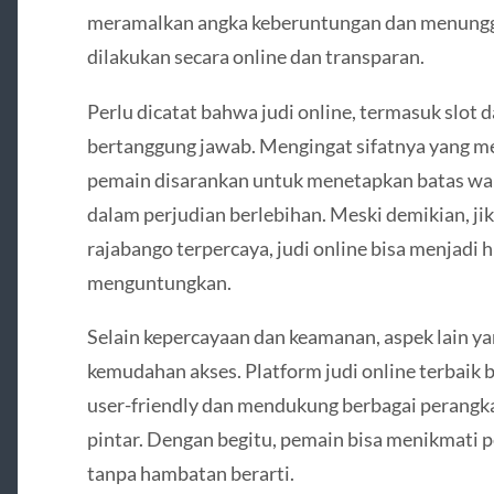
meramalkan angka keberuntungan dan menunggu
dilakukan secara online dan transparan.
Perlu dicatat bahwa judi online, termasuk slot d
bertanggung jawab. Mengingat sifatnya yang 
pemain disarankan untuk menetapkan batas wakt
dalam perjudian berlebihan. Meski demikian, jik
rajabango terpercaya, judi online bisa menjadi
menguntungkan.
Selain kepercayaan dan keamanan, aspek lain ya
kemudahan akses. Platform judi online terbaik
user-friendly dan mendukung berbagai perangk
pintar. Dengan begitu, pemain bisa menikmati p
tanpa hambatan berarti.