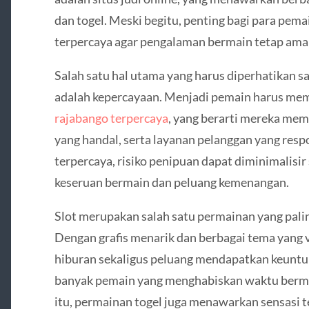
dan togel. Meski begitu, penting bagi para pema
terpercaya agar pengalaman bermain tetap am
Salah satu hal utama yang harus diperhatikan sa
adalah kepercayaan. Menjadi pemain harus mem
rajabango terpercaya
, yang berarti mereka memi
yang handal, serta layanan pelanggan yang resp
terpercaya, risiko penipuan dapat diminimalisi
keseruan bermain dan peluang kemenangan.
Slot merupakan salah satu permainan yang paling
Dengan grafis menarik dan berbagai tema yang 
hiburan sekaligus peluang mendapatkan keuntung
banyak pemain yang menghabiskan waktu bermain
itu, permainan togel juga menawarkan sensasi t