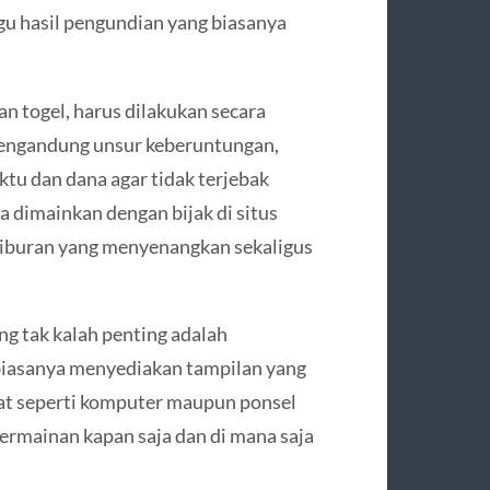
 hasil pengundian yang biasanya
an togel, harus dilakukan secara
mengandung unsur keberuntungan,
u dan dana agar tidak terjebak
a dimainkan dengan bijak di situs
 hiburan yang menyenangkan sekaligus
ng tak kalah penting adalah
 biasanya menyediakan tampilan yang
at seperti komputer maupun ponsel
ermainan kapan saja dan di mana saja