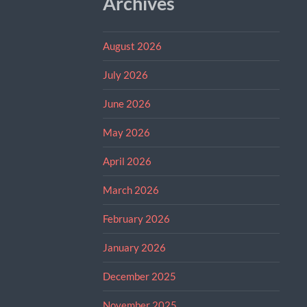
Archives
August 2026
July 2026
June 2026
May 2026
April 2026
March 2026
February 2026
January 2026
December 2025
November 2025