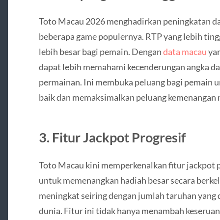
Toto Macau 2026 menghadirkan peningkatan dal
beberapa game populernya. RTP yang lebih tin
lebih besar bagi pemain. Dengan
data macau
yan
dapat lebih memahami kecenderungan angka dan
permainan. Ini membuka peluang bagi pemain un
baik dan memaksimalkan peluang kemenangan 
3.
Fitur Jackpot Progresif
Toto Macau kini memperkenalkan fitur jackpot
untuk memenangkan hadiah besar secara berkela
meningkat seiring dengan jumlah taruhan yang 
dunia. Fitur ini tidak hanya menambah keserua