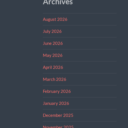
Archives
August 2026
July 2026
June 2026
May 2026
April 2026
March 2026
February 2026
January 2026
December 2025
November 2025