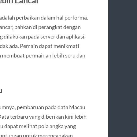
bih Lancar
adalah perbaikan dalam hal performa.
ancar, bahkan di perangkat dengan
 dilakukan pada server dan aplikasi,
tidak ada. Pemain dapat menikmati
a membuat permainan lebih seru dan
u
elumnya, pembaruan pada data Macau
ata terbaru yang diberikan kini lebih
u dapat melihat pola angka yang
euntungan untuk merencanakan