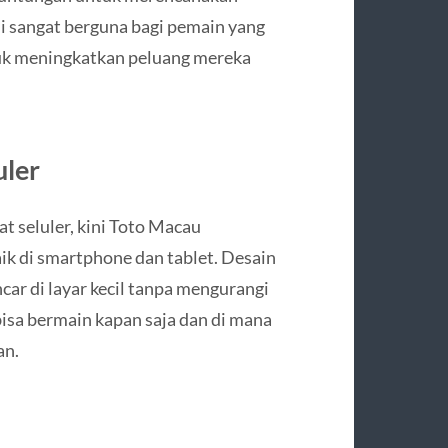
ni sangat berguna bagi pemain yang
uk meningkatkan peluang mereka
uler
t seluler, kini Toto Macau
k di smartphone dan tablet. Desain
ar di layar kecil tanpa mengurangi
bisa bermain kapan saja dan di mana
an.