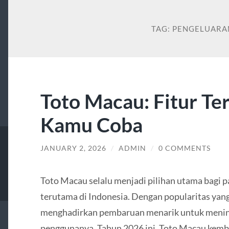
TAG:
PENGELUARA
Toto Macau: Fitur Te
Kamu Coba
JANUARY 2, 2026
/
ADMIN
/
0 COMMENTS
Toto Macau selalu menjadi pilihan utama bagi pa
terutama di Indonesia. Dengan popularitas yang
menghadirkan pembaruan menarik untuk menin
penggunanya. Tahun 2026 ini, Toto Macau kemb