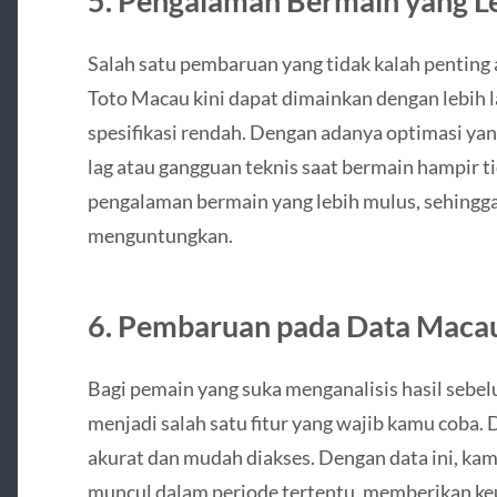
5.
Pengalaman Bermain yang Le
Salah satu pembaruan yang tidak kalah penting 
Toto Macau kini dapat dimainkan dengan lebih l
spesifikasi rendah. Dengan adanya optimasi yang
lag atau gangguan teknis saat bermain hampir 
pengalaman bermain yang lebih mulus, sehingg
menguntungkan.
6.
Pembaruan pada Data Maca
Bagi pemain yang suka menganalisis hasil seb
menjadi salah satu fitur yang wajib kamu coba. D
akurat dan mudah diakses. Dengan data ini, kam
muncul dalam periode tertentu, memberikan k