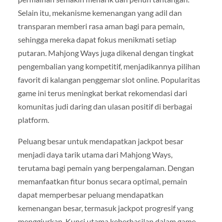
Selain itu, mekanisme kemenangan yang adil dan
transparan memberi rasa aman bagi para pemain,
sehingga mereka dapat fokus menikmati setiap
putaran. Mahjong Ways juga dikenal dengan tingkat
pengembalian yang kompetitif, menjadikannya pilihan
favorit di kalangan penggemar slot online. Popularitas
game ini terus meningkat berkat rekomendasi dari
komunitas judi daring dan ulasan positif di berbagai
platform.
Peluang besar untuk mendapatkan jackpot besar
menjadi daya tarik utama dari Mahjong Ways,
terutama bagi pemain yang berpengalaman. Dengan
memanfaatkan fitur bonus secara optimal, pemain
dapat memperbesar peluang mendapatkan
kemenangan besar, termasuk jackpot progresif yang
menggiurkan. Kunci utama keberhasilan dalam game