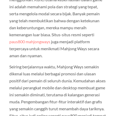
ini adalah memahami pola dan strategi yang tepat,
serta mengelola modal secara bijak. Banyak pemain
yang telah membuktikan bahwa dengan ketekunan
dan keberuntungan, mereka mampu meraih
kemenangan luar biasa. Situs-situs resmi seperti
paus800 mahjongways
juga menjadi platform
terpercaya untuk menikmati Mahjong Ways secara
aman dan nyaman.
Seiring berjalannya waktu, Mahjong Ways semakin
dikenal luas melalui berbagai promosi dan ulasan
positif dari pemain di seluruh dunia. Kemudahan akses
melalui perangkat mobile dan desktop membuat game
ini semakin diminati, terutama di kalangan generasi
muda. Pengembangan fitur-fitur interaktif dan grafis
yang semakin canggih turut menambah daya tariknya.
Situs-situs judi online seperti paus800 menjadi tempat