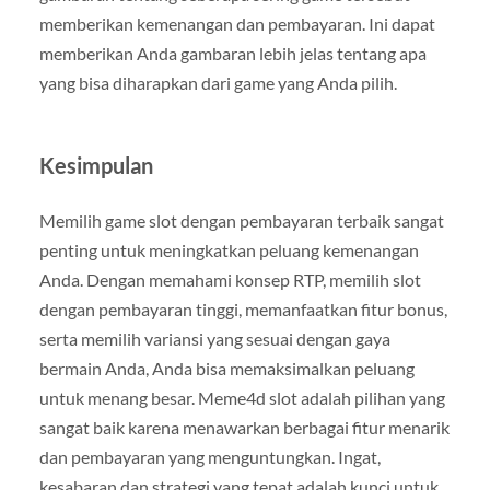
memberikan kemenangan dan pembayaran. Ini dapat
memberikan Anda gambaran lebih jelas tentang apa
yang bisa diharapkan dari game yang Anda pilih.
Kesimpulan
Memilih game slot dengan pembayaran terbaik sangat
penting untuk meningkatkan peluang kemenangan
Anda. Dengan memahami konsep RTP, memilih slot
dengan pembayaran tinggi, memanfaatkan fitur bonus,
serta memilih variansi yang sesuai dengan gaya
bermain Anda, Anda bisa memaksimalkan peluang
untuk menang besar. Meme4d slot adalah pilihan yang
sangat baik karena menawarkan berbagai fitur menarik
dan pembayaran yang menguntungkan. Ingat,
kesabaran dan strategi yang tepat adalah kunci untuk