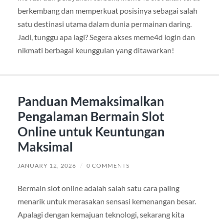
berkembang dan memperkuat posisinya sebagai salah
satu destinasi utama dalam dunia permainan daring.
Jadi, tunggu apa lagi? Segera akses meme4d login dan
nikmati berbagai keunggulan yang ditawarkan!
Panduan Memaksimalkan
Pengalaman Bermain Slot
Online untuk Keuntungan
Maksimal
JANUARY 12, 2026
/
0 COMMENTS
Bermain slot online adalah salah satu cara paling
menarik untuk merasakan sensasi kemenangan besar.
Apalagi dengan kemajuan teknologi, sekarang kita