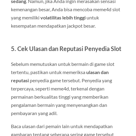
sedang
. Namun, jika Anda ingin merasakan sensasi
kemenangan besar, Anda bisa mencoba meme4d slot
yang memiliki
volatilitas lebih tinggi
untuk
kesempatan mendapatkan jackpot besar.
5. Cek Ulasan dan Reputasi Penyedia Slot
Sebelum memutuskan untuk bermain di game slot
tertentu, pastikan untuk memeriksa
ulasan dan
reputasi
penyedia game tersebut. Penyedia yang
terpercaya, seperti meme4d, terkenal dengan
permainan berkualitas tinggi yang memberikan
pengalaman bermain yang menyenangkan dan
pembayaran yang adil.
Baca ulasan dari pemain lain untuk mendapatkan
gambaran tentang seberapa sering game tersebut