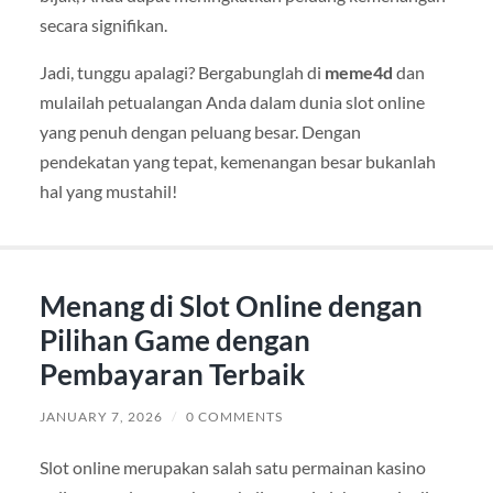
secara signifikan.
Jadi, tunggu apalagi? Bergabunglah di
meme4d
dan
mulailah petualangan Anda dalam dunia slot online
yang penuh dengan peluang besar. Dengan
pendekatan yang tepat, kemenangan besar bukanlah
hal yang mustahil!
Menang di Slot Online dengan
Pilihan Game dengan
Pembayaran Terbaik
JANUARY 7, 2026
/
0 COMMENTS
Slot online merupakan salah satu permainan kasino