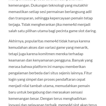
kemenangan. Dukungan teknologi yang mutakhir
memastikan setiap sesi permainan berlangsung adil
dan transparan, sehingga kepercayaan pemain tetap
terjaga. Tidak mengherankan jika meme4d menjadi
salah satu pilihan utama bagi pecinta game slot daring.
Akhirnya, popularitas meme4d tidak hanya karena
kemudahan akses dan variasi game yang menarik,
tetapi juga karena komitmen mereka terhadap
keamanan dan kenyamanan pengguna. Banyak yang
merasa bahwa platform ini mampu memberikan
pengalaman berbeda dari situs sejenis lainnya. Fitur
login yang simpel dan proses pendaftaran cepat
menjadi nilai tambah utama, memudahkan pemain
baru untuk bergabung dan merasakan sensasi
kemenangan besar. Dengan terus menghadirkan
inovasi dan pelayanan terbaik, meme4d slot akan terus