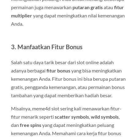
permainan juga menawarkan
putaran gratis
atau
fitur
multiplier
yang dapat meningkatkan nilai kemenangan
Anda.
3. Manfaatkan Fitur Bonus
Salah satu daya tarik besar dari slot online adalah
adanya berbagai
fitur bonus
yang bisa meningkatkan
kemenangan Anda. Fitur bonus ini bisa berupa putaran
gratis, pengganda kemenangan, atau permainan bonus
tambahan yang dapat memberikan hadiah besar.
Misalnya, meme4d slot sering kali menawarkan fitur-
fitur menarik seperti
scatter symbols
,
wild symbols
,
dan
free spins
yang dapat meningkatkan peluang
kemenangan Anda. Memahami cara kerja fitur bonus