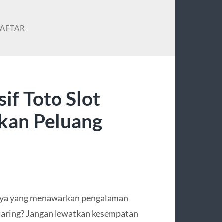
AFTAR
if Toto Slot
kan Peluang
caya yang menawarkan pengalaman
daring? Jangan lewatkan kesempatan