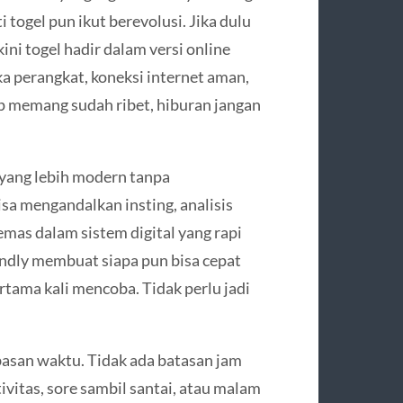
togel pun ikut berevolusi. Jika dulu
ni togel hadir dalam versi online
uka perangkat, koneksi internet aman,
p memang sudah ribet, hiburan jangan
yang lebih modern tanpa
sa mengandalkan insting, analisis
emas dalam sistem digital yang rapi
ndly membuat siapa pun bisa cepat
tama kali mencoba. Tidak perlu jadi
basan waktu. Tidak ada batasan jam
ivitas, sore sambil santai, atau malam