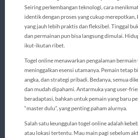
Seiring perkembangan teknologi, cara menikmati 
identik dengan proses yang cukup merepotkan, ki
yang jauh lebih praktis dan fleksibel. Tinggal b
dan permainan pun bisa langsung dimulai. Hidu
ikut-ikutan ribet.
Togel online menawarkan pengalaman bermain 
meninggalkan esensi utamanya. Pemain tetap bi
angka, dan strategi pribadi. Bedanya, semua dik
dan mudah dipahami. Antarmuka yang user-frie
beradaptasi, bahkan untuk pemain yang baru per
“master dulu”, yang penting paham alurnya.
Salah satu keunggulan togel online adalah kebe
atau lokasi tertentu. Mau main pagi sebelum akt