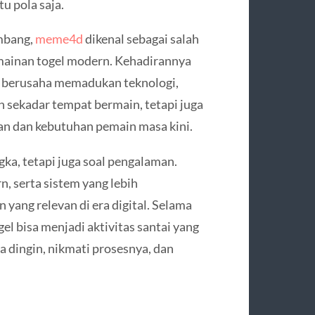
tu pola saja.
embang,
meme4d
dikenal sebagai salah
mainan togel modern. Kehadirannya
i berusaha memadukan teknologi,
 sekadar tempat bermain, tetapi juga
man dan kebutuhan pemain masa kini.
gka, tetapi juga soal pengalaman.
 serta sistem yang lebih
n yang relevan di era digital. Selama
el bisa menjadi aktivitas santai yang
 dingin, nikmati prosesnya, dan