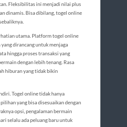
. Fleksibilitas ini menjadi nilai plus
n dinamis. Bisa dibilang, togel online
sebaliknya.
rhatian utama. Platform togel online
yang dirancang untuk menjaga
ta hingga proses transaksi yang
bermain dengan lebih tenang. Rasa
ah hiburan yang tidak bikin
diri. Togel online tidak hanya
 pilihan yang bisa disesuaikan dengan
yaknya opsi, pengalaman bermain
hari selalu ada peluang baru untuk