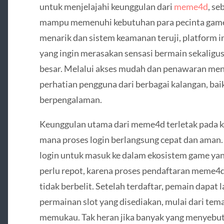
untuk menjelajahi keunggulan dari
meme4d
, se
mampu memenuhi kebutuhan para pecinta game s
menarik dan sistem keamanan teruji, platform i
yang ingin merasakan sensasi bermain sekalig
besar. Melalui akses mudah dan penawaran m
perhatian pengguna dari berbagai kalangan, b
berpengalaman.
Keunggulan utama dari meme4d terletak pada k
mana proses login berlangsung cepat dan ama
login untuk masuk ke dalam ekosistem game ya
perlu repot, karena proses pendaftaran meme4d
tidak berbelit. Setelah terdaftar, pemain dapat
permainan slot yang disediakan, mulai dari tem
memukau. Tak heran jika banyak yang menyebut s