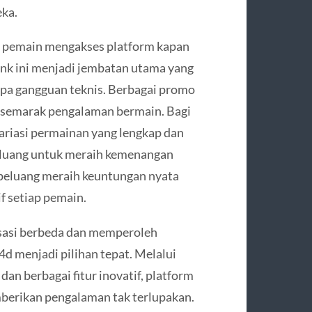
eka.
n pemain mengakses platform kapan
Link ini menjadi jembatan utama yang
pa gangguan teknis. Berbagai promo
h semarak pengalaman bermain. Bagi
ariasi permainan yang lengkap dan
peluang untuk meraih kemenangan
a peluang meraih keuntungan nyata
 setiap pemain.
nsasi berbeda dan memperoleh
d menjadi pilihan tepat. Melalui
an berbagai fitur inovatif, platform
berikan pengalaman tak terlupakan.