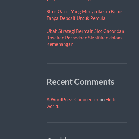
Situs Gacor Yang Menyediakan Bonus
Tanpa Deposit Untuk Pemula
Ubah Strategi Bermain Slot Gacor dan
Rasakan Perbedaan Signifikan dalam
Kemenangan
Recent Comments
A WordPress Commenter
on
Hello
world!