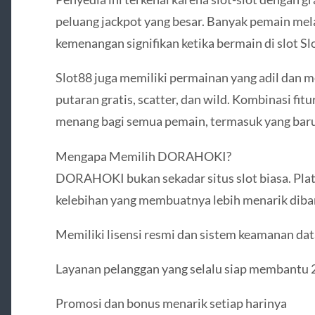
peluang jackpot yang besar. Banyak pemain me
kemenangan signifikan ketika bermain di slot Sl
Slot88 juga memiliki permainan yang adil dan 
putaran gratis, scatter, dan wild. Kombinasi fit
menang bagi semua pemain, termasuk yang bar
Mengapa Memilih DORAHOKI?
DORAHOKI bukan sekadar situs slot biasa. Pla
kelebihan yang membuatnya lebih menarik diband
Memiliki lisensi resmi dan sistem keamanan dat
Layanan pelanggan yang selalu siap membantu 
Promosi dan bonus menarik setiap harinya