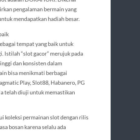
dirkan pengalaman bermain yang
ntuk mendapatkan hadiah besar.
baik
bagai tempat yang baik untuk
 Istilah “slot gacor” merujuk pada
tinggi dan konsisten dalam
n bisa menikmati berbagai
agmatic Play, Slot88, Habanero, PG
ia telah diuji untuk memastikan
 koleksi permainan slot dengan rilis
asa bosan karena selalu ada