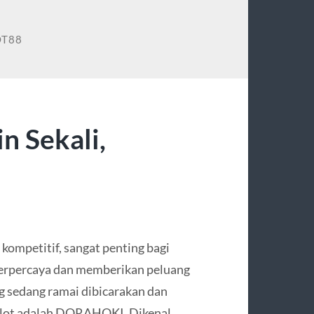
OT88
 Sekali,
kompetitif, sangat penting bagi
erpercaya dan memberikan peluang
g sedang ramai dibicarakan dan
 slot adalah DORAHOKI. Dikenal