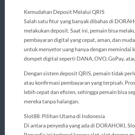
Kemudahan Deposit Melalui QRIS
Salah satu fitur yang banyak dibahas di DOR
melakukan deposit. Saat ini, pemain bisa mel
pembayaran digital yang cepat, aman, dan mud
untuk menyetor uang hanya dengan memindai k
dompet digital seperti DANA, OVO, GoPay, atau
Dengan sistem deposit QRIS, pemain tidak perl
atau konfirmasi pembayaran yang terpisah. Pr
lebih cepat dan efisien, sehingga pemain bisa s
mereka tanpa halangan.
Slot88: Pilihan Utama di Indonesia
Di antara penyedia yang ada di DORAHOKI, Slot
Penyedia ini terkenal karena slot-slot dengan g