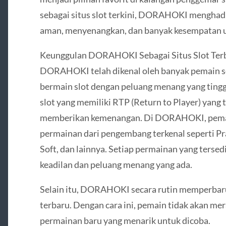
sebagai situs slot terkini, DORAHOKI mengha
aman, menyenangkan, dan banyak kesempatan u
Keunggulan DORAHOKI Sebagai Situs Slot Ter
DORAHOKI telah dikenal oleh banyak pemain se
bermain slot dengan peluang menang yang tinggi.
slot yang memiliki RTP (Return to Player) yang 
memberikan kemenangan. Di DORAHOKI, pemai
permainan dari pengembang terkenal seperti Pr
Soft, dan lainnya. Setiap permainan yang tersed
keadilan dan peluang menang yang ada.
Selain itu, DORAHOKI secara rutin memperbarui
terbaru. Dengan cara ini, pemain tidak akan mer
permainan baru yang menarik untuk dicoba.