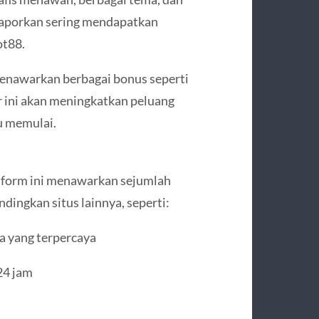
laporkan sering mendapatkan
ot88.
menawarkan berbagai bonus seperti
ur ini akan meningkatkan peluang
u memulai.
tform ini menawarkan sejumlah
ingkan situs lainnya, seperti:
a yang terpercaya
24 jam