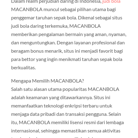
Dalam realm perjudian daring di Indonesia,
judi bola
MACANBOLA muncul sebagai pilihan utama bagi
penggemar taruhan sepak bola. Dikenal sebagai situs
judi bola daring terkemuka, MACANBOLA
memberikan pengalaman bermain yang aman, nyaman,
dan menguntungkan. Dengan layanan profesional dan
beragam bonus menarik, situs ini menjadi favorit bagi
para bettor yang ingin menikmati taruhan sepak bola
berkualitas.
Mengapa Memilih MACANBOLA?
Salah satu alasan utama popularitas MACANBOLA
adalah keamanan yang ditawarkannya. Situs ini
memanfaatkan teknologi enkripsi terbaru untuk
menjaga data pribadi dan transaksi pengguna. Selain
itu, MACANBOLA memiliki lisensi resmi dari lembaga
internasional, sehingga memastikan semua aktivitas