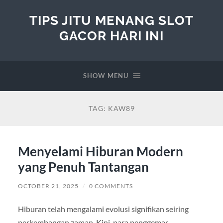
TIPS JITU MENANG SLOT
GACOR HARI INI
SHOW MENU
TAG:
KAW89
Menyelami Hiburan Modern
yang Penuh Tantangan
OCTOBER 21, 2025
/
0 COMMENTS
Hiburan telah mengalami evolusi signifikan seiring
perkembangan zaman. Kini, para penggemar