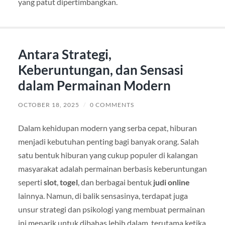
yang patut dipertimbangkan.
Antara Strategi,
Keberuntungan, dan Sensasi
dalam Permainan Modern
OCTOBER 18, 2025
/
0 COMMENTS
Dalam kehidupan modern yang serba cepat, hiburan
menjadi kebutuhan penting bagi banyak orang. Salah
satu bentuk hiburan yang cukup populer di kalangan
masyarakat adalah permainan berbasis keberuntungan
seperti
slot
,
togel
, dan berbagai bentuk
judi online
lainnya. Namun, di balik sensasinya, terdapat juga
unsur strategi dan psikologi yang membuat permainan
ini menarik untuk dibahas lebih dalam, terutama ketika