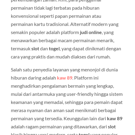
permainan tidak lagi terbatas pada hiburan
konvensional seperti papan permainan atau
permainan kartu tradisional. Alternatif modern yang
semakin populer adalah platform
judi online
, yang
menawarkan berbagai macam permainan menarik,
termasuk
slot
dan
togel
, yang dapat dinikmati dengan
cara yang praktis dan mudah diakses dari rumah.
Salah satu penyedia layanan yang menonjol di dunia
hiburan daring adalah
kaw 89
. Platform ini
menghadirkan pengalaman bermain yang lengkap,
mulai dari antarmuka yang user-friendly hingga sistem
keamanan yang memadai, sehingga para pemain dapat
merasa nyaman dan aman saat menikmati berbagai
permainan yang tersedia. Keunggulan lain dari
kaw 89
adalah ragam permainan yang ditawarkan, dari
slot
klasik hingga versi modern, serta
togel
yang populer