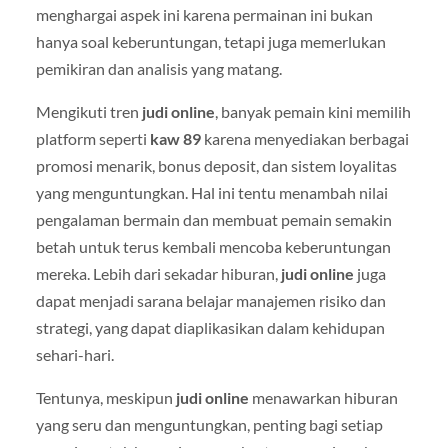
menghargai aspek ini karena permainan ini bukan
hanya soal keberuntungan, tetapi juga memerlukan
pemikiran dan analisis yang matang.
Mengikuti tren
judi online
, banyak pemain kini memilih
platform seperti
kaw 89
karena menyediakan berbagai
promosi menarik, bonus deposit, dan sistem loyalitas
yang menguntungkan. Hal ini tentu menambah nilai
pengalaman bermain dan membuat pemain semakin
betah untuk terus kembali mencoba keberuntungan
mereka. Lebih dari sekadar hiburan,
judi online
juga
dapat menjadi sarana belajar manajemen risiko dan
strategi, yang dapat diaplikasikan dalam kehidupan
sehari-hari.
Tentunya, meskipun
judi online
menawarkan hiburan
yang seru dan menguntungkan, penting bagi setiap