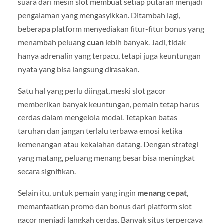
suara dari mesin slot membuat setiap putaran menjadi
pengalaman yang mengasyikkan. Ditambah lagi,
beberapa platform menyediakan fitur-fitur bonus yang
menambah peluang
cuan
lebih banyak. Jadi, tidak
hanya adrenalin yang terpacu, tetapi juga keuntungan
nyata yang bisa langsung dirasakan.
Satu hal yang perlu diingat, meski slot gacor
memberikan banyak keuntungan, pemain tetap harus
cerdas dalam mengelola modal. Tetapkan batas
taruhan dan jangan terlalu terbawa emosi ketika
kemenangan atau kekalahan datang. Dengan strategi
yang matang, peluang menang besar bisa meningkat
secara signifikan.
Selain itu, untuk pemain yang ingin
menang cepat
,
memanfaatkan promo dan bonus dari platform slot
gacor menjadi langkah cerdas. Banyak situs terpercaya