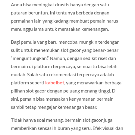
Anda bisa meningkat drastis hanya dengan satu
putaran beruntun. Ini tentunya berbeda dengan
permainan lain yang kadang membuat pemain harus
menunggu lama untuk merasakan kemenangan.
Bagi pemula yang baru mencoba, mungkin terdengar
sulit untuk menemukan slot gacor yang benar-benar
“menguntungkan.” Namun, dengan sedikit riset dan
bermain di platform terpercaya, semua itu bisa lebih
mudah. Salah satu rekomendasi terpercaya adalah
platform seperti
kabelbet
, yang menawarkan berbagai
pilihan slot gacor dengan peluang menang tinggi. Di
sini, pemain bisa merasakan kenyamanan bermain
sambil tetap mengejar kemenangan besar.
Tidak hanya soal menang, bermain slot gacor juga
memberikan sensasi hiburan yang seru. Efek visual dan