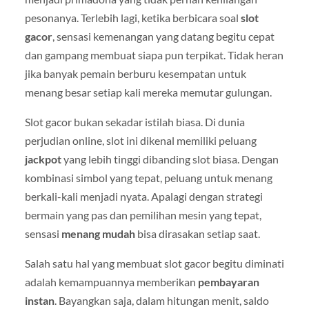
pesonanya. Terlebih lagi, ketika berbicara soal
slot
gacor
, sensasi kemenangan yang datang begitu cepat
dan gampang membuat siapa pun terpikat. Tidak heran
jika banyak pemain berburu kesempatan untuk
menang besar setiap kali mereka memutar gulungan.
Slot gacor bukan sekadar istilah biasa. Di dunia
perjudian online, slot ini dikenal memiliki peluang
jackpot
yang lebih tinggi dibanding slot biasa. Dengan
kombinasi simbol yang tepat, peluang untuk menang
berkali-kali menjadi nyata. Apalagi dengan strategi
bermain yang pas dan pemilihan mesin yang tepat,
sensasi
menang mudah
bisa dirasakan setiap saat.
Salah satu hal yang membuat slot gacor begitu diminati
adalah kemampuannya memberikan
pembayaran
instan
. Bayangkan saja, dalam hitungan menit, saldo