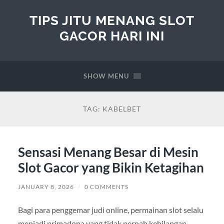
TIPS JITU MENANG SLOT
GACOR HARI INI
SHOW MENU
TAG:
KABELBET
Sensasi Menang Besar di Mesin
Slot Gacor yang Bikin Ketagihan
JANUARY 8, 2026
/
0 COMMENTS
Bagi para penggemar judi online, permainan slot selalu
menjadi primadona yang tidak pernah kehilangan