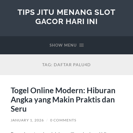
TIPS JITU MENANG SLOT
GACOR HARI INI
SHOW MENU
TAG:
DAFTAR PALU4D
Togel Online Modern: Hiburan
Angka yang Makin Praktis dan
Seru
JANUARY 1, 2026
/
0 COMMENTS