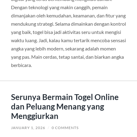
Dengan teknologi yang makin canggih, pemain
dimanjakan oleh kemudahan, keamanan, dan fitur yang
mendukung strategi. Selama dimainkan dengan kontrol
yang baik, togel bisa jadi aktivitas seru untuk mengisi
waktu luang. Jadi, kalau kamu tertarik mencoba sensasi
angka yang lebih modern, sekarang adalah momen
yang pas. Main cerdas, tetap santai, dan biarkan angka
berbicara.
Serunya Bermain Togel Online
dan Peluang Menang yang
Menggiurkan
JANUARY 1, 2026
/
0 COMMENTS