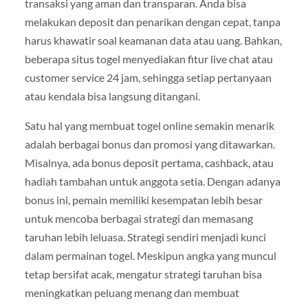
transaksi yang aman dan transparan. Anda bisa
melakukan deposit dan penarikan dengan cepat, tanpa
harus khawatir soal keamanan data atau uang. Bahkan,
beberapa situs togel menyediakan fitur live chat atau
customer service 24 jam, sehingga setiap pertanyaan
atau kendala bisa langsung ditangani.
Satu hal yang membuat togel online semakin menarik
adalah berbagai bonus dan promosi yang ditawarkan.
Misalnya, ada bonus deposit pertama, cashback, atau
hadiah tambahan untuk anggota setia. Dengan adanya
bonus ini, pemain memiliki kesempatan lebih besar
untuk mencoba berbagai strategi dan memasang
taruhan lebih leluasa. Strategi sendiri menjadi kunci
dalam permainan togel. Meskipun angka yang muncul
tetap bersifat acak, mengatur strategi taruhan bisa
meningkatkan peluang menang dan membuat