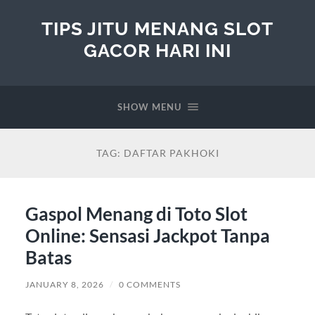
TIPS JITU MENANG SLOT
GACOR HARI INI
SHOW MENU
TAG:
DAFTAR PAKHOKI
Gaspol Menang di Toto Slot
Online: Sensasi Jackpot Tanpa
Batas
JANUARY 8, 2026
/
0 COMMENTS