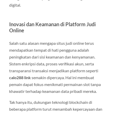
digital.
Inovasi dan Keamanan di Platform Judi
Online
Salah satu alasan mengapa situs judi online terus
mendapatkan tempat di hati pengguna adalah
peningkatan dari sisi keamanan dan kenyamanan.
Sistem enkripsi data, proses verifikasi akun, serta
transparansi transaksi menjadikan platform seperti
calo288 link
semakin dipercaya. Hal ini membuat
pemain dapat fokus menikmati permainan slot tanpa
khawatir terhadap keamanan data pribadi mereka.
Tak hanya itu, dukungan teknologi blockchain di
beberapa platform turut menambah kepercayaan dan