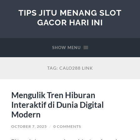
TIPS JITU MENANG SLOT
GACOR HARI INI
SHOW MENU
TAG:
CALO288 LINK
Mengulik Tren Hiburan
Interaktif di Dunia Digital
Modern
OCTOBER 7, 2025
/
0 COMMENTS