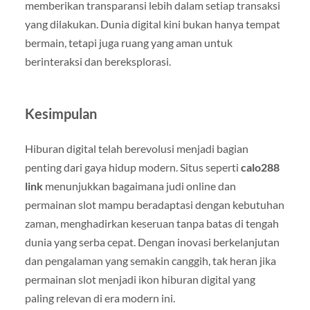
memberikan transparansi lebih dalam setiap transaksi
yang dilakukan. Dunia digital kini bukan hanya tempat
bermain, tetapi juga ruang yang aman untuk
berinteraksi dan bereksplorasi.
Kesimpulan
Hiburan digital telah berevolusi menjadi bagian
penting dari gaya hidup modern. Situs seperti
calo288
link
menunjukkan bagaimana judi online dan
permainan slot mampu beradaptasi dengan kebutuhan
zaman, menghadirkan keseruan tanpa batas di tengah
dunia yang serba cepat. Dengan inovasi berkelanjutan
dan pengalaman yang semakin canggih, tak heran jika
permainan slot menjadi ikon hiburan digital yang
paling relevan di era modern ini.