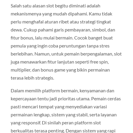
Salah satu alasan slot begitu diminati adalah
mekanismenya yang mudah dipahami. Kamu tidak
perlu menghafal aturan ribet atau strategi tingkat
dewa. Cukup pahami garis pembayaran, simbol, dan
fitur bonus, lalu mulai bermain. Cocok banget buat
pemula yang ingin coba peruntungan tanpa stres
berlebihan. Namun, untuk pemain berpengalaman, slot
juga menawarkan fitur lanjutan seperti free spin,
multiplier, dan bonus game yang bikin permainan
terasa lebih strategis.
Dalam memilih platform bermain, kenyamanan dan
kepercayaan tentu jadi prioritas utama. Pemain cerdas
pasti mencari tempat yang menyediakan variasi
permainan lengkap, sistem yang stabil, serta layanan
yang responsif. Di sinilah peran platform slot
berkualitas terasa penting. Dengan sistem yang rapi