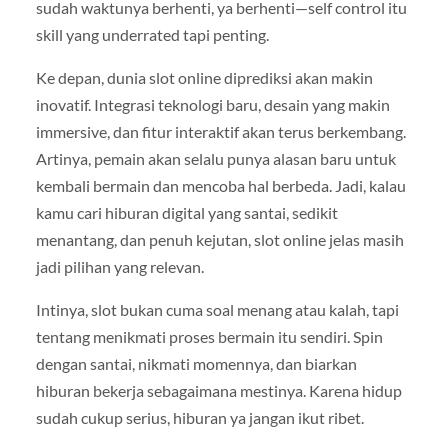
sudah waktunya berhenti, ya berhenti—self control itu
skill yang underrated tapi penting.
Ke depan, dunia slot online diprediksi akan makin
inovatif. Integrasi teknologi baru, desain yang makin
immersive, dan fitur interaktif akan terus berkembang.
Artinya, pemain akan selalu punya alasan baru untuk
kembali bermain dan mencoba hal berbeda. Jadi, kalau
kamu cari hiburan digital yang santai, sedikit
menantang, dan penuh kejutan, slot online jelas masih
jadi pilihan yang relevan.
Intinya, slot bukan cuma soal menang atau kalah, tapi
tentang menikmati proses bermain itu sendiri. Spin
dengan santai, nikmati momennya, dan biarkan
hiburan bekerja sebagaimana mestinya. Karena hidup
sudah cukup serius, hiburan ya jangan ikut ribet.