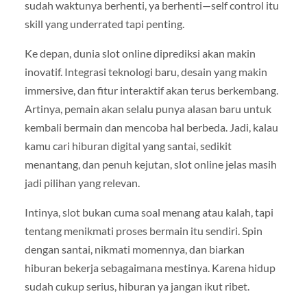
sudah waktunya berhenti, ya berhenti—self control itu
skill yang underrated tapi penting.
Ke depan, dunia slot online diprediksi akan makin
inovatif. Integrasi teknologi baru, desain yang makin
immersive, dan fitur interaktif akan terus berkembang.
Artinya, pemain akan selalu punya alasan baru untuk
kembali bermain dan mencoba hal berbeda. Jadi, kalau
kamu cari hiburan digital yang santai, sedikit
menantang, dan penuh kejutan, slot online jelas masih
jadi pilihan yang relevan.
Intinya, slot bukan cuma soal menang atau kalah, tapi
tentang menikmati proses bermain itu sendiri. Spin
dengan santai, nikmati momennya, dan biarkan
hiburan bekerja sebagaimana mestinya. Karena hidup
sudah cukup serius, hiburan ya jangan ikut ribet.