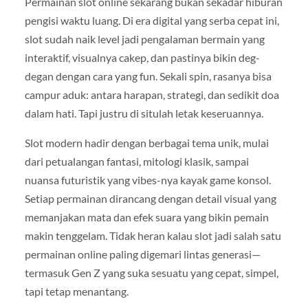
Permainan slot online sekarang bukan sekadar hiburan
pengisi waktu luang. Di era digital yang serba cepat ini,
slot sudah naik level jadi pengalaman bermain yang
interaktif, visualnya cakep, dan pastinya bikin deg-
degan dengan cara yang fun. Sekali spin, rasanya bisa
campur aduk: antara harapan, strategi, dan sedikit doa
dalam hati. Tapi justru di situlah letak keseruannya.
Slot modern hadir dengan berbagai tema unik, mulai
dari petualangan fantasi, mitologi klasik, sampai
nuansa futuristik yang vibes-nya kayak game konsol.
Setiap permainan dirancang dengan detail visual yang
memanjakan mata dan efek suara yang bikin pemain
makin tenggelam. Tidak heran kalau slot jadi salah satu
permainan online paling digemari lintas generasi—
termasuk Gen Z yang suka sesuatu yang cepat, simpel,
tapi tetap menantang.